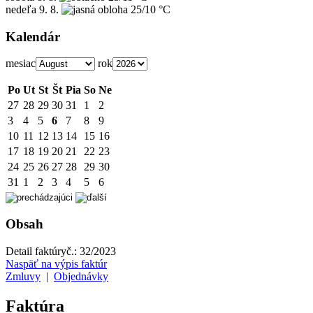
nedeľa
9. 8.
25/10 °C
Kalendár
mesiac
rok
Po
Ut
St
Št
Pia
So
Ne
27
28
29
30
31
1
2
3
4
5
6
7
8
9
10
11
12
13
14
15
16
17
18
19
20
21
22
23
24
25
26
27
28
29
30
31
1
2
3
4
5
6
Obsah
Detail faktúry
č.:
32/2023
Naspäť na výpis faktúr
Zmluvy
|
Objednávky
Faktúra