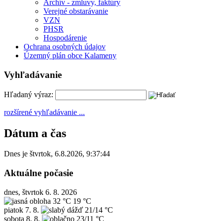
Archív - zmluvy, faktúry
Verejné obstarávanie
VZN
PHSR
Hospodárenie
Ochrana osobných údajov
Územný plán obce Kalameny
Vyhľadávanie
Hľadaný výraz:
rozšírené vyhľadávanie ...
Dátum a čas
Dnes je
štvrtok
,
6.8.2026
,
9:37:44
Aktuálne počasie
dnes, štvrtok 6. 8. 2026
32 °C
19 °C
piatok
7. 8.
21/14 °C
sobota
8. 8.
23/11 °C