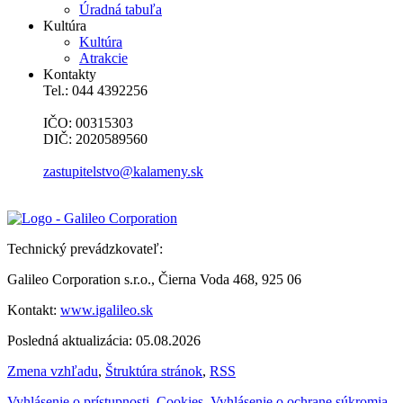
Úradná tabuľa
Kultúra
Kultúra
Atrakcie
Kontakty
Tel.: 044 4392256
IČO: 00315303
DIČ: 2020589560
zastupitelstvo@kalameny.sk
Technický prevádzkovateľ:
Galileo Corporation s.r.o., Čierna Voda 468, 925 06
Kontakt:
www.igalileo.sk
Posledná aktualizácia: 05.08.2026
Zmena vzhľadu
,
Štruktúra stránok
,
RSS
Vyhlásenie o prístupnosti
,
Cookies
,
Vyhlásenie o ochrane súkromia
,