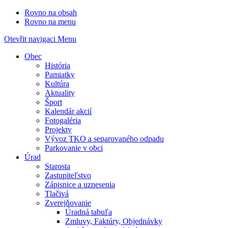
Rovno na obsah
Rovno na menu
Otevřit navigaci
Menu
Obec
História
Pamiatky
Kultúra
Aktuality
Šport
Kalendár akcií
Fotogaléria
Projekty
Vývoz TKO a separovaného odpadu
Parkovanie v obci
Úrad
Starosta
Zastupiteľstvo
Zápisnice a uznesenia
Tlačivá
Zverejňovanie
Úradná tabuľa
Zmluvy, Faktúry, Objednávky