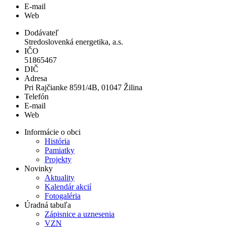
E-mail
Web
Dodávateľ
Stredoslovenká energetika, a.s.
IČO
51865467
DIČ
Adresa
Pri Rajčianke 8591/4B, 01047 Žilina
Telefón
E-mail
Web
Informácie o obci
História
Pamiatky
Projekty
Novinky
Aktuality
Kalendár akcií
Fotogaléria
Úradná tabuľa
Zápisnice a uznesenia
VZN