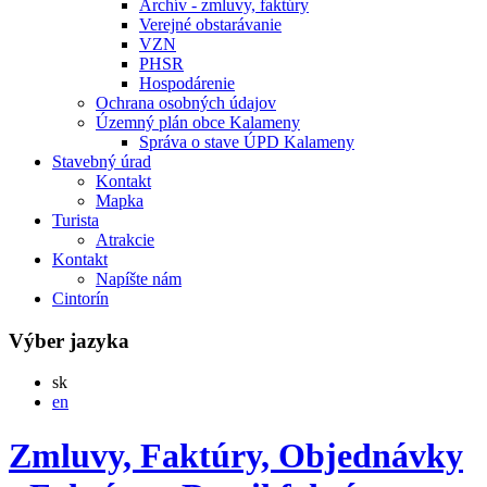
Archív - zmluvy, faktúry
Verejné obstarávanie
VZN
PHSR
Hospodárenie
Ochrana osobných údajov
Územný plán obce Kalameny
Správa o stave ÚPD Kalameny
Stavebný úrad
Kontakt
Mapka
Turista
Atrakcie
Kontakt
Napíšte nám
Cintorín
Výber jazyka
Slovensky
sk
English
en
Zmluvy, Faktúry, Objednávky