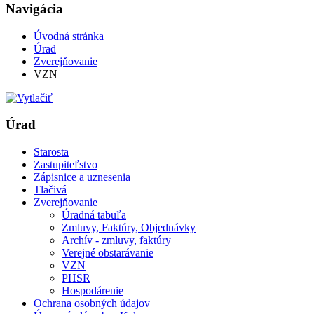
Navigácia
Úvodná stránka
Úrad
Zverejňovanie
VZN
Úrad
Starosta
Zastupiteľstvo
Zápisnice a uznesenia
Tlačivá
Zverejňovanie
Úradná tabuľa
Zmluvy, Faktúry, Objednávky
Archív - zmluvy, faktúry
Verejné obstarávanie
VZN
PHSR
Hospodárenie
Ochrana osobných údajov