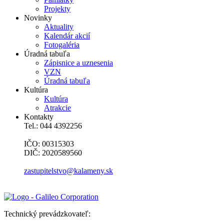
Projekty
Novinky
Aktuality
Kalendár akcií
Fotogaléria
Úradná tabuľa
Zápisnice a uznesenia
VZN
Úradná tabuľa
Kultúra
Kultúra
Atrakcie
Kontakty
Tel.: 044 4392256
IČO: 00315303
DIČ: 2020589560
zastupitelstvo@kalameny.sk
Technický prevádzkovateľ: