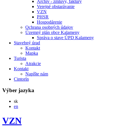
Archív - zmluvy, faktúry
Verejné obstarávanie
VZN
PHSR
Hospodárenie
Ochrana osobných údajov
Územný plán obce Kalameny
Správa o stave ÚPD Kalameny
Stavebný úrad
Kontakt
Mapka
Turista
Atrakcie
Kontakt
Napíšte nám
Cintorín
Výber jazyka
Slovensky
sk
English
en
VZN