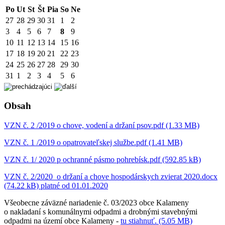
Po
Ut
St
Št
Pia
So
Ne
27
28
29
30
31
1
2
3
4
5
6
7
8
9
10
11
12
13
14
15
16
17
18
19
20
21
22
23
24
25
26
27
28
29
30
31
1
2
3
4
5
6
Obsah
VZN č. 2 /2019 o chove, vodení a držaní psov.pdf (1.33 MB)
VZN č. 1 /2019 o opatrovateľskej službe.pdf (1.41 MB)
VZN č. 1/ 2020 p ochranné pásmo pohrebísk.pdf (592.85 kB)
VZN č. 2/2020 o držaní a chove hospodárskych zvierat 2020.docx
(74.22 kB) platné od 01.01.2020
Všeobecne záväzné nariadenie č. 03/2023 obce Kalameny
o nakladaní s komunálnymi odpadmi a drobnými stavebnými
odpadmi na území obce Kalameny -
tu stiahnuť. (5.05 MB)