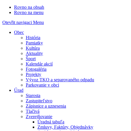
Rovno na obsah
Rovno na menu
Otevřit navigaci
Menu
Obec
História
Pamiatky
Kultúra
Aktuality
Šport
Kalendár akcií
Fotogaléria
Projekty
Vývoz TKO a separovaného odpadu
Parkovanie v obci
Úrad
Starosta
Zastupiteľstvo
Zápisnice a uznesenia
Tlačivá
Zverejňovanie
Úradná tabuľa
Zmluvy, Faktúry, Objednávky