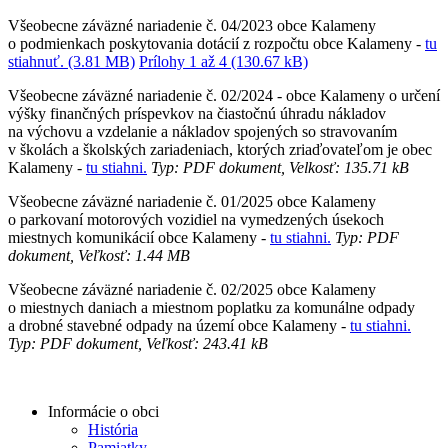
Všeobecne záväzné nariadenie č. 04/2023 obce Kalameny
o podmienkach poskytovania dotácií z rozpočtu obce Kalameny -
tu
stiahnuť. (3.81 MB)
Prílohy 1 až 4 (130.67 kB)
Všeobecne záväzné nariadenie č. 02/2024 - obce Kalameny o určení
výšky finančných príspevkov na čiastočnú úhradu nákladov
na výchovu a vzdelanie a nákladov spojených so stravovaním
v školách a školských zariadeniach, ktorých zriaďovateľom je obec
Kalameny -
tu stiahni.
Typ: PDF dokument, Velkosť: 135.71 kB
Všeobecne záväzné nariadenie č. 01/2025 obce Kalameny
o parkovaní motorových vozidiel na vymedzených úsekoch
miestnych komunikácií obce Kalameny -
tu stiahni.
Typ: PDF
dokument, Veľkosť: 1.44 MB
Všeobecne záväzné nariadenie č. 02/2025 obce Kalameny
o miestnych daniach a miestnom poplatku za komunálne odpady
a drobné stavebné odpady na území obce Kalameny -
tu stiahni.
Typ: PDF dokument, Veľkosť: 243.41 kB
Informácie o obci
História
Pamiatky