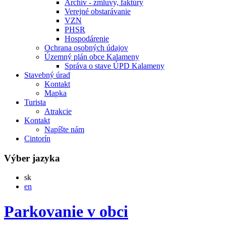
Archív - zmluvy, faktúry
Verejné obstarávanie
VZN
PHSR
Hospodárenie
Ochrana osobných údajov
Územný plán obce Kalameny
Správa o stave ÚPD Kalameny
Stavebný úrad
Kontakt
Mapka
Turista
Atrakcie
Kontakt
Napíšte nám
Cintorín
Výber jazyka
Slovensky
sk
English
en
Parkovanie v obci