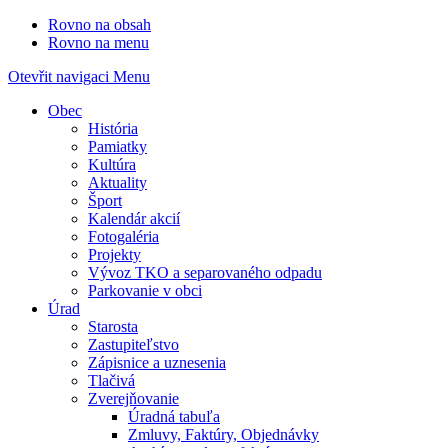
Rovno na obsah
Rovno na menu
Otevřit navigaci
Menu
Obec
História
Pamiatky
Kultúra
Aktuality
Šport
Kalendár akcií
Fotogaléria
Projekty
Vývoz TKO a separovaného odpadu
Parkovanie v obci
Úrad
Starosta
Zastupiteľstvo
Zápisnice a uznesenia
Tlačivá
Zverejňovanie
Úradná tabuľa
Zmluvy, Faktúry, Objednávky