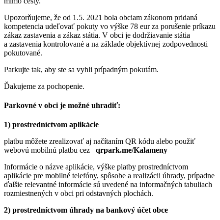
mimo cesty.
Upozorňujeme, že od 1.5. 2021 bola obciam zákonom pridaná
kompetencia udeľovať pokuty vo výške 78 eur za porušenie príkazu
zákaz zastavenia a zákaz státia. V obci je dodržiavanie státia
a zastavenia kontrolované a na základe objektívnej zodpovednosti
pokutované.
Parkujte tak, aby ste sa vyhli prípadným pokutám.
Ďakujeme za pochopenie.
Parkovné v obci je možné uhradiť:
1) prostredníctvom aplikácie
platbu môžete zrealizovať aj načítaním QR kódu alebo použiť
webovú mobilnú platbu cez
qrpark.me/Kalameny
Informácie o názve aplikácie, výške platby prostredníctvom
aplikácie pre mobilné telefóny, spôsobe a realizácii úhrady, prípadne
ďalšie relevantné informácie sú uvedené na informačných tabuliach
rozmiestnených v obci pri odstavných plochách.
2) prostredníctvom úhrady na bankový účet obce