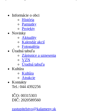
Informácie o obci
História
Pamiatky
Projekty
Novinky
Aktuality
Kalendár akcií
Fotogaléria
Úradná tabuľa
Zápisnice a uznesenia
VZN
Úradná tabuľa
Kultúra
Kultúra
Atrakcie
Kontakty
Tel.: 044 4392256
IČO: 00315303
DIČ: 2020589560
zastupitelstvo@kalameny.sk