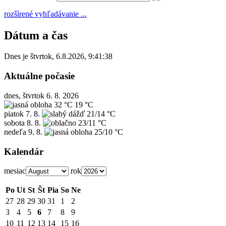
rozšírené vyhľadávanie ...
Dátum a čas
Dnes je
štvrtok
,
6.8.2026
,
9:41:38
Aktuálne počasie
dnes, štvrtok 6. 8. 2026
32 °C
19 °C
piatok
7. 8.
21/14 °C
sobota
8. 8.
23/11 °C
nedeľa
9. 8.
25/10 °C
Kalendár
mesiac
rok
Po
Ut
St
Št
Pia
So
Ne
27
28
29
30
31
1
2
3
4
5
6
7
8
9
10
11
12
13
14
15
16