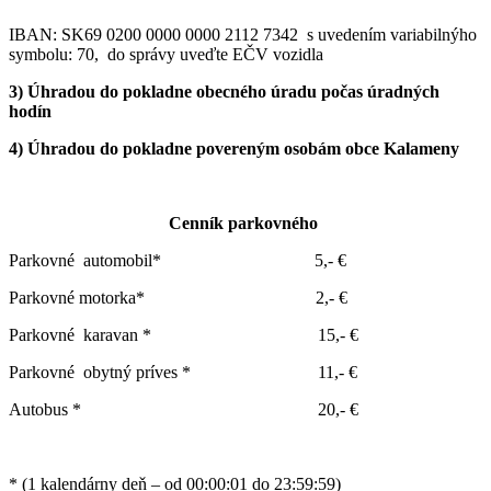
IBAN: SK69 0200 0000 0000 2112 7342 s uvedením variabilnýho
symbolu: 70, do správy uveďte EČV vozidla
3) Úhradou do pokladne obecného úradu počas úradných
hodín
4) Úhradou do pokladne povereným osobám obce Kalameny
Cenník parkovného
Parkovné automobil* 5,- €
Parkovné motorka* 2,- €
Parkovné karavan * 15,- €
Parkovné obytný príves * 11,- €
Autobus * 20,- €
* (1 kalendárny deň – od 00:00:01 do 23:59:59)