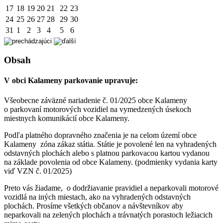
17
18
19
20
21
22
23
24
25
26
27
28
29
30
31
1
2
3
4
5
6
Obsah
V obci Kalameny parkovanie upravuje:
Všeobecne záväzné nariadenie č. 01/2025 obce Kalameny
o parkovaní motorových vozidiel na vymedzených úsekoch
miestnych komunikácií obce Kalameny.
Podľa platného dopravného značenia je na celom území obce
Kalameny zóna zákaz státia. Státie je povolené len na vyhradených
odstavných plochách alebo s platnou parkovacou kartou vydanou
na základe povolenia od obce Kalameny. (podmienky vydania karty
viď VZN č. 01/2025)
Preto vás žiadame, o dodržiavanie pravidiel a neparkovali motorové
vozidlá na iných miestach, ako na vyhradených odstavných
plochách. Prosíme všetkých občanov a návštevníkov aby
neparkovali na zelených plochách a trávnatých porastoch ležiacich