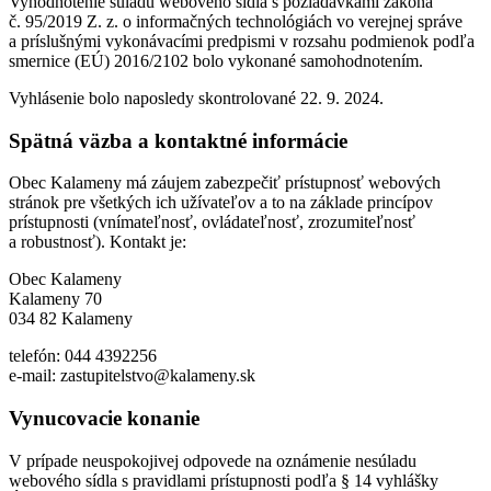
Vyhodnotenie súladu webového sídla s požiadavkami zákona
č. 95/2019 Z. z. o informačných technológiách vo verejnej správe
a príslušnými vykonávacími predpismi v rozsahu podmienok podľa
smernice (EÚ) 2016/2102 bolo vykonané samohodnotením.
Vyhlásenie bolo naposledy skontrolované 22. 9. 2024.
Spätná väzba a kontaktné informácie
Obec Kalameny má záujem zabezpečiť prístupnosť webových
stránok pre všetkých ich užívateľov a to na základe princípov
prístupnosti (vnímateľnosť, ovládateľnosť, zrozumiteľnosť
a robustnosť). Kontakt je:
Obec Kalameny
Kalameny 70
034 82 Kalameny
telefón: 044 4392256
e-mail: zastupitelstvo@kalameny.sk
Vynucovacie konanie
V prípade neuspokojivej odpovede na oznámenie nesúladu
webového sídla s pravidlami prístupnosti podľa § 14 vyhlášky