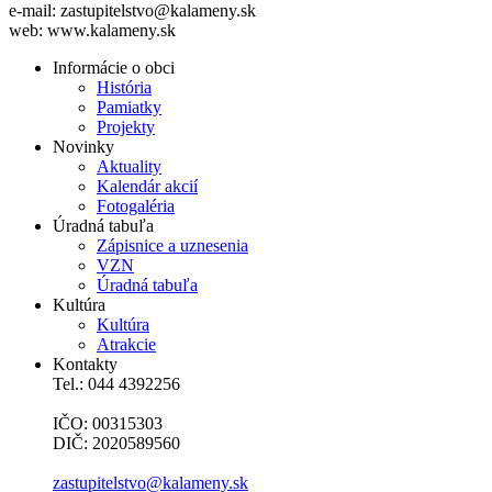
e-mail: zastupitelstvo@kalameny.sk
web: www.kalameny.sk
Informácie o obci
História
Pamiatky
Projekty
Novinky
Aktuality
Kalendár akcií
Fotogaléria
Úradná tabuľa
Zápisnice a uznesenia
VZN
Úradná tabuľa
Kultúra
Kultúra
Atrakcie
Kontakty
Tel.: 044 4392256
IČO: 00315303
DIČ: 2020589560
zastupitelstvo@kalameny.sk