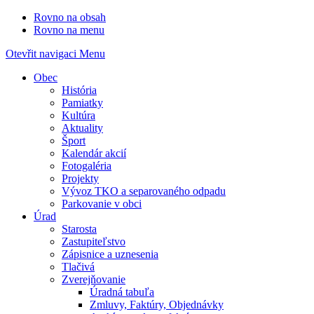
Rovno na obsah
Rovno na menu
Otevřit navigaci
Menu
Obec
História
Pamiatky
Kultúra
Aktuality
Šport
Kalendár akcií
Fotogaléria
Projekty
Vývoz TKO a separovaného odpadu
Parkovanie v obci
Úrad
Starosta
Zastupiteľstvo
Zápisnice a uznesenia
Tlačivá
Zverejňovanie
Úradná tabuľa
Zmluvy, Faktúry, Objednávky