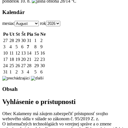
pondelok
10. 8.
28/14 °C
Kalendár
mesiac
rok
Po
Ut
St
Št
Pia
So
Ne
27
28
29
30
31
1
2
3
4
5
6
7
8
9
10
11
12
13
14
15
16
17
18
19
20
21
22
23
24
25
26
27
28
29
30
31
1
2
3
4
5
6
Obsah
Vyhlásenie o prístupnosti
Obec Kalameny má záujem zabezpečiť prístupnosť svojho
webového sídla v súlade so zákonom č. 95/2019 Z. z.
O informačných technológiách vo verejnej správe a o zmene