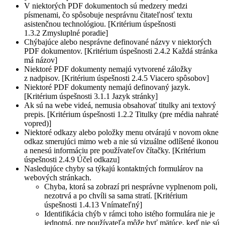
V niektorých PDF dokumentoch sú medzery medzi
písmenami, čo spôsobuje nesprávnu čitateľnosť textu
asistenčnou technológiou. [Kritérium úspešnosti
1.3.2 Zmysluplné poradie]
Chýbajúce alebo nesprávne definované názvy v niektorých
PDF dokumentov. [Kritérium úspešnosti 2.4.2 Každá stránka
má názov]
Niektoré PDF dokumenty nemajú vytvorené záložky
z nadpisov. [Kritérium úspešnosti 2.4.5 Viacero spôsobov]
Niektoré PDF dokumenty nemajú definovaný jazyk.
[Kritérium úspešnosti 3.1.1 Jazyk stránky]
Ak sú na webe videá, nemusia obsahovať titulky ani textový
prepis. [Kritérium úspešnosti 1.2.2 Titulky (pre média nahraté
vopred)]
Niektoré odkazy alebo položky menu otvárajú v novom okne
odkaz smerujúci mimo web a nie sú vizuálne odlíšené ikonou
a nenesú informáciu pre používateľov čítačky. [Kritérium
úspešnosti 2.4.9 Účel odkazu]
Nasledujúce chyby sa týkajú kontaktných formulárov na
webových stránkach.
Chyba, ktorá sa zobrazí pri nesprávne vyplnenom poli,
nezotrvá a po chvíli sa sama stratí. [Kritérium
úspešnosti 1.4.13 Vnímateľný]
Identifikácia chýb v rámci toho istého formulára nie je
jednotná, pre používateľa môže byť mätúce, keď nie sú