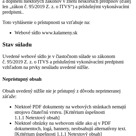
a doplnení niektorých zákonov v znení neskorších predpisov (ďalej
len „zákon č. 95/2019 Z. z. o ITVS“) a príslušnými vykonávacími
predpismi..
Toto vyhlásenie o prístupnosti sa vzťahuje na:
Webové sídlo www.kalameny.sk
Stav súladu
Uvedené webové sídlo je v čiastočnom súlade so zákonom
č. 95/2019 Z. z. o ITVS a príslušnými vykonávacími predpismi
vzhľadom na prvky nesúladu uvedené nižšie.
Neprístupný obsah
Obsah uvedený nižšie nie je prístupný z dôvodu neprimeranej
záťaže:
Niektoré PDF dokumenty na webových stránkach nemajú
strojovo čitateľnú vrstvu. [Kritérium úspešnosti
1.1.1 Netextový obsah]
Niektoré obrázky na webovom sídle ako aj v PDF
dokumentoch, logá, bannery, neobsahujú alternatívny text.
[Kritérium úspešnosti 1.1.1 Netextový obsah]