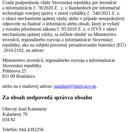
Úradu podpredsedu vlády Slovenskej republiky pre investície
a informatizáciu č. 78/2020 Z. z. o štandardoch pre informačné
technológie verejnej správy v znení vyhlášky č. 546/2021 Z. z.
v rámci mechanizmu spätnej väzby alebo v prípade neuspokojivej
odpovede na žiadosť o informáciu alebo obsah, ktorý je vyňatý
z rozsahu pôsobnosti zákona č. 95/2019 Z. z. o ITVS v rámci
mechanizmu spätnej väzby, sa môžete obrátiť na Ministerstvo
investícií, regionálneho rozvoja a informatizácie Slovenskej
republiky, ako na subjekt poverený presadzovaním Smernice (EÚ)
2016/2102, na adrese:
Ministerstvo investícií, regionálneho rozvoja a informatizácie
Slovenskej republiky
Pribinova 25
811 09 Bratislava
alebo na e-mailovej adrese:
standard@mirri.gov.sk
.
Za obsah zodpovedá správca obsahu
Obecný úrad Kalameny
Kalameny 70
034 82
Telefón: 044 4392256