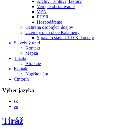
Archív - zmluvy, faktúry
Verejné obstarávanie
VZN
PHSR
Hospodárenie
Ochrana osobných údajov
Územný plán obce Kalameny
Správa o stave ÚPD Kalameny
Stavebný úrad
Kontakt
Mapka
Turista
Atrakcie
Kontakt
Napíšte nám
Cintorín
Výber jazyka
Slovensky
sk
English
en
Tiráž