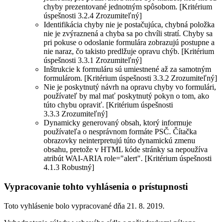
chyby prezentované jednotným spôsobom. [Kritérium
úspešnosti 3.2.4 Zrozumiteľný]
Identifikácia chyby nie je postačujúca, chybná položka
nie je zvýraznená a chyba sa po chvíli stratí. Chyby sa
pri pokuse o odoslanie formulára zobrazujú postupne a
nie naraz, čo takisto predlžuje opravu chýb. [Kritérium
úspešnosti 3.3.1 Zrozumiteľný]
Inštrukcie k formuláru sú umiestnené až za samotným
formulárom. [Kritérium úspešnosti 3.3.2 Zrozumiteľný]
Nie je poskytnutý návrh na opravu chyby vo formulári,
používateľ by mal mať poskytnutý pokyn o tom, ako
túto chybu opraviť. [Kritérium úspešnosti
3.3.3 Zrozumiteľný]
Dynamicky generovaný obsah, ktorý informuje
používateľa o nesprávnom formáte PSČ. Čítačka
obrazovky neinterpretujú túto dynamickú zmenu
obsahu, pretože v HTML kóde stránky sa nepoužíva
atribút WAI-ARIA role="alert". [Kritérium úspešnosti
4.1.3 Robustný]
Vypracovanie tohto vyhlásenia o prístupnosti
Toto vyhlásenie bolo vypracované dňa 21. 8. 2019.