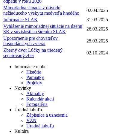
odpadu v roku 2026
Mimoriadna situácia z dôvodu
02.04.2025
nežiaduceho výskytu medveďa hnedého
Informácie SLAK
31.03.2025
Vyhlásenie mimoriadnej situácie na území
26.03.2025
SR v súvislosti so šírením SLAK
Upozornenie pre chovateľov
25.03.2025
hospodárskych zvierat
Zberný dvor Lúčky na triedený
02.10.2024
separovaný zber
Informácie o obci
História
Pamiatky
Projekty
Novinky
Aktuality
Kalendár akcií
Fotogaléria
Úradná tabuľa
Zápisnice a uznesenia
VZN
Úradná tabuľa
Kultúra