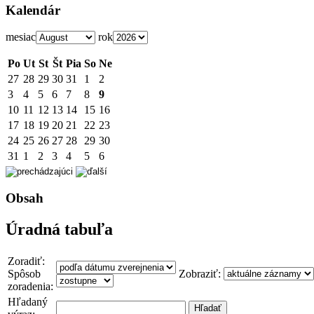
Kalendár
mesiac
rok
Po
Ut
St
Št
Pia
So
Ne
27
28
29
30
31
1
2
3
4
5
6
7
8
9
10
11
12
13
14
15
16
17
18
19
20
21
22
23
24
25
26
27
28
29
30
31
1
2
3
4
5
6
Obsah
Úradná tabuľa
Zoradiť:
Spôsob
Zobraziť:
zoradenia:
Hľadaný