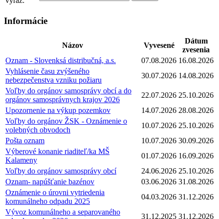
výraz:
Informácie
Dátum
Názov
Vyvesené
zvesenia
Oznam - Slovenksá distribučná, a.s.
07.08.2026
16.08.2026
Vyhlásenie času zvýšeného
30.07.2026
14.08.2026
nebezpečenstva vzniku požiaru
Voľby do orgánov samosprávy obcí a do
22.07.2026
25.10.2026
orgánov samosprávnych krajov 2026
Upozornenie na výkup pozemkov
14.07.2026
28.08.2026
Voľby do orgánov ŽSK - Oznámenie o
10.07.2026
25.10.2026
volebných obvodoch
Pošta oznam
10.07.2026
30.09.2026
Výberové konanie riaditeľ/ka MŠ
01.07.2026
16.09.2026
Kalameny
Voľby do orgánov samosprávy obcí
24.06.2026
25.10.2026
Oznam- napúšťanie bazénov
03.06.2026
31.08.2026
Oznámenie o úrovni vytriedenia
04.03.2026
31.12.2026
komunálneho odpadu 2025
Vývoz komunálneho a separovaného
31.12.2025
31.12.2026