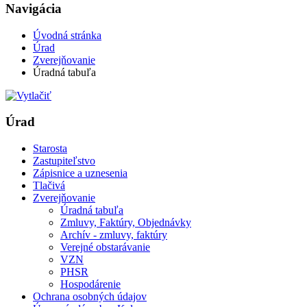
Navigácia
Úvodná stránka
Úrad
Zverejňovanie
Úradná tabuľa
Úrad
Starosta
Zastupiteľstvo
Zápisnice a uznesenia
Tlačivá
Zverejňovanie
Úradná tabuľa
Zmluvy, Faktúry, Objednávky
Archív - zmluvy, faktúry
Verejné obstarávanie
VZN
PHSR
Hospodárenie
Ochrana osobných údajov