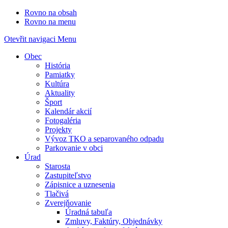
Rovno na obsah
Rovno na menu
Otevřit navigaci
Menu
Obec
História
Pamiatky
Kultúra
Aktuality
Šport
Kalendár akcií
Fotogaléria
Projekty
Vývoz TKO a separovaného odpadu
Parkovanie v obci
Úrad
Starosta
Zastupiteľstvo
Zápisnice a uznesenia
Tlačivá
Zverejňovanie
Úradná tabuľa
Zmluvy, Faktúry, Objednávky