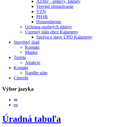
Archív - zmluvy, faktúry
Verejné obstarávanie
VZN
PHSR
Hospodárenie
Ochrana osobných údajov
Územný plán obce Kalameny
Správa o stave ÚPD Kalameny
Stavebný úrad
Kontakt
Mapka
Turista
Atrakcie
Kontakt
Napíšte nám
Cintorín
Výber jazyka
Slovensky
sk
English
en
Úradná tabuľa