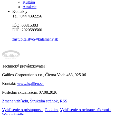
Kultúra
Atrakcie
Kontakty
Tel.: 044 4392256
IČO: 00315303
DIČ: 2020589560
zastupitelstvo@kalameny.sk
Technický prevádzkovateľ:
Galileo Corporation s.r.o., Čierna Voda 468, 925 06
Kontakt:
www.igalileo.sk
Posledná aktualizácia: 07.08.2026
Zmena vzhľadu
,
Štruktúra stránok
,
RSS
Vyhlásenie o prístupnosti
,
Cookies
,
Vyhlásenie o ochrane súkromia
,
Webové sídlo