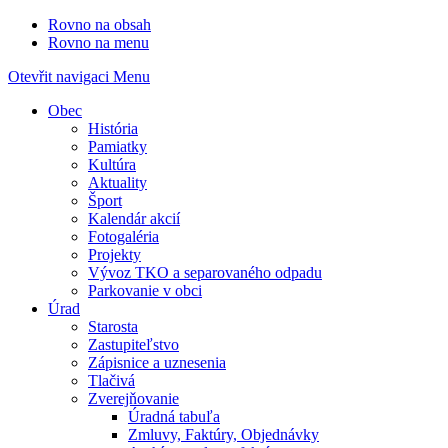
Rovno na obsah
Rovno na menu
Otevřit navigaci
Menu
Obec
História
Pamiatky
Kultúra
Aktuality
Šport
Kalendár akcií
Fotogaléria
Projekty
Vývoz TKO a separovaného odpadu
Parkovanie v obci
Úrad
Starosta
Zastupiteľstvo
Zápisnice a uznesenia
Tlačivá
Zverejňovanie
Úradná tabuľa
Zmluvy, Faktúry, Objednávky