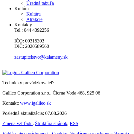
Úradná tabuľa
Kultúra
Kultúra
Atrakcie
Kontakty
Tel.: 044 4392256
IČO: 00315303
DIČ: 2020589560
zastupitelstvo@kalameny.sk
Technický prevádzkovateľ:
Galileo Corporation s.r.o., Čierna Voda 468, 925 06
Kontakt:
www.igalileo.sk
Posledná aktualizácia: 07.08.2026
Zmena vzhľadu
,
Štruktúra stránok
,
RSS
Vyhlásenie o prístupnosti
,
Cookies
,
Vyhlásenie o ochrane súkromia
,