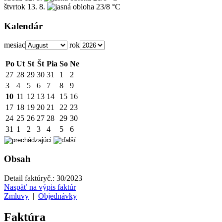
štvrtok
13. 8.
23/8 °C
Kalendár
mesiac
rok
Po
Ut
St
Št
Pia
So
Ne
27
28
29
30
31
1
2
3
4
5
6
7
8
9
10
11
12
13
14
15
16
17
18
19
20
21
22
23
24
25
26
27
28
29
30
31
1
2
3
4
5
6
Obsah
Detail faktúry
č.:
30/2023
Naspäť na výpis faktúr
Zmluvy
|
Objednávky
Faktúra