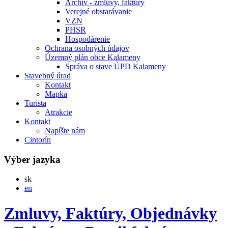
Archív - zmluvy, faktúry
Verejné obstarávanie
VZN
PHSR
Hospodárenie
Ochrana osobných údajov
Územný plán obce Kalameny
Správa o stave ÚPD Kalameny
Stavebný úrad
Kontakt
Mapka
Turista
Atrakcie
Kontakt
Napíšte nám
Cintorín
Výber jazyka
Slovensky
sk
English
en
Zmluvy, Faktúry, Objednávky