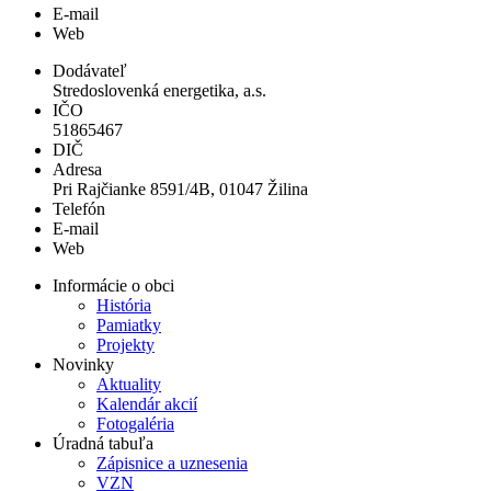
E-mail
Web
Dodávateľ
Stredoslovenká energetika, a.s.
IČO
51865467
DIČ
Adresa
Pri Rajčianke 8591/4B, 01047 Žilina
Telefón
E-mail
Web
Informácie o obci
História
Pamiatky
Projekty
Novinky
Aktuality
Kalendár akcií
Fotogaléria
Úradná tabuľa
Zápisnice a uznesenia
VZN