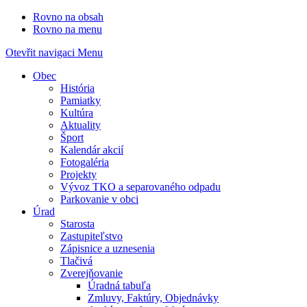
Rovno na obsah
Rovno na menu
Otevřit navigaci
Menu
Obec
História
Pamiatky
Kultúra
Aktuality
Šport
Kalendár akcií
Fotogaléria
Projekty
Vývoz TKO a separovaného odpadu
Parkovanie v obci
Úrad
Starosta
Zastupiteľstvo
Zápisnice a uznesenia
Tlačivá
Zverejňovanie
Úradná tabuľa
Zmluvy, Faktúry, Objednávky