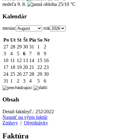
nedeľa
9. 8.
25/10 °C
Kalendár
mesiac
rok
Po
Ut
St
Št
Pia
So
Ne
27
28
29
30
31
1
2
3
4
5
6
7
8
9
10
11
12
13
14
15
16
17
18
19
20
21
22
23
24
25
26
27
28
29
30
31
1
2
3
4
5
6
Obsah
Detail faktúry
č.:
252/2022
Naspäť na výpis faktúr
Zmluvy
|
Objednávky
Faktúra