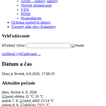
Archív - zmluvy, faktúry
Verejné obstarávanie
VZN
PHSR
Hospodárenie
Ochrana osobných údajov
Územný plán obce Kalameny
Vyhľadávanie
Hľadaný výraz:
rozšírené vyhľadávanie ...
Dátum a čas
Dnes je
štvrtok
,
6.8.2026
,
17:06:35
Aktuálne počasie
dnes, štvrtok 6. 8. 2026
32 °C
19 °C
piatok
7. 8.
21/14 °C
sobota
8. 8.
23/11 °C