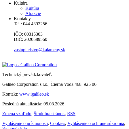
Kultúra
Kultúra
Atrakcie
Kontakty
Tel.: 044 4392256
IČO: 00315303
DIČ: 2020589560
zastupitelstvo@kalameny.sk
Technický prevádzkovateľ:
Galileo Corporation s.r.o., Čierna Voda 468, 925 06
Kontakt:
www.igalileo.sk
Posledná aktualizácia: 05.08.2026
Zmena vzhľadu
,
Štruktúra stránok
,
RSS
Vyhlásenie o prístupnosti
,
Cookies
,
Vyhlásenie o ochrane súkromia
,
Webové sídlo