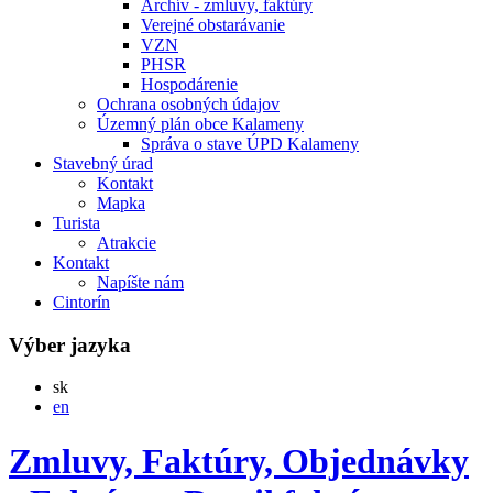
Archív - zmluvy, faktúry
Verejné obstarávanie
VZN
PHSR
Hospodárenie
Ochrana osobných údajov
Územný plán obce Kalameny
Správa o stave ÚPD Kalameny
Stavebný úrad
Kontakt
Mapka
Turista
Atrakcie
Kontakt
Napíšte nám
Cintorín
Výber jazyka
Slovensky
sk
English
en
Zmluvy, Faktúry, Objednávky