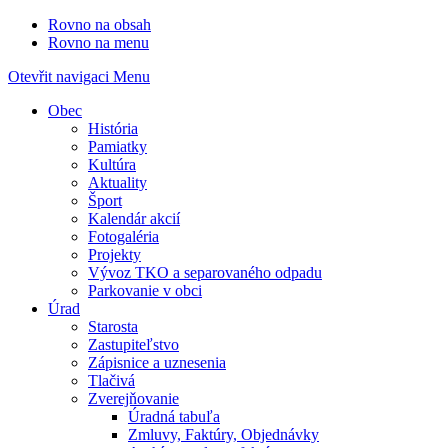
Rovno na obsah
Rovno na menu
Otevřit navigaci
Menu
Obec
História
Pamiatky
Kultúra
Aktuality
Šport
Kalendár akcií
Fotogaléria
Projekty
Vývoz TKO a separovaného odpadu
Parkovanie v obci
Úrad
Starosta
Zastupiteľstvo
Zápisnice a uznesenia
Tlačivá
Zverejňovanie
Úradná tabuľa
Zmluvy, Faktúry, Objednávky