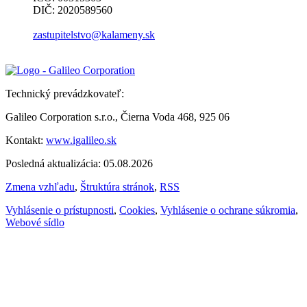
DIČ: 2020589560
zastupitelstvo@kalameny.sk
Technický prevádzkovateľ:
Galileo Corporation s.r.o., Čierna Voda 468, 925 06
Kontakt:
www.igalileo.sk
Posledná aktualizácia: 05.08.2026
Zmena vzhľadu
,
Štruktúra stránok
,
RSS
Vyhlásenie o prístupnosti
,
Cookies
,
Vyhlásenie o ochrane súkromia
,
Webové sídlo