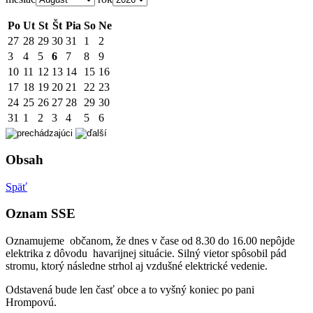
Po
Ut
St
Št
Pia
So
Ne
27
28
29
30
31
1
2
3
4
5
6
7
8
9
10
11
12
13
14
15
16
17
18
19
20
21
22
23
24
25
26
27
28
29
30
31
1
2
3
4
5
6
Obsah
Späť
Oznam SSE
Oznamujeme občanom, že dnes v čase od 8.30 do 16.00 nepôjde
elektrika z dôvodu havarijnej situácie. Silný vietor spôsobil pád
stromu, ktorý následne strhol aj vzdušné elektrické vedenie.
Odstavená bude len časť obce a to vyšný koniec po pani
Hrompovú.