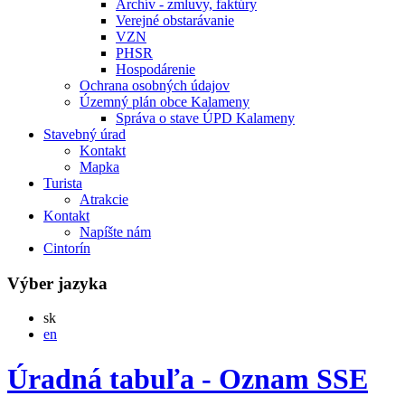
Archív - zmluvy, faktúry
Verejné obstarávanie
VZN
PHSR
Hospodárenie
Ochrana osobných údajov
Územný plán obce Kalameny
Správa o stave ÚPD Kalameny
Stavebný úrad
Kontakt
Mapka
Turista
Atrakcie
Kontakt
Napíšte nám
Cintorín
Výber jazyka
Slovensky
sk
English
en
Úradná tabuľa - Oznam SSE