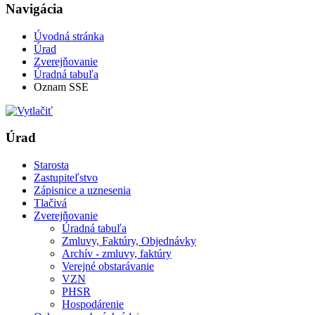
Navigácia
Úvodná stránka
Úrad
Zverejňovanie
Úradná tabuľa
Oznam SSE
Úrad
Starosta
Zastupiteľstvo
Zápisnice a uznesenia
Tlačivá
Zverejňovanie
Úradná tabuľa
Zmluvy, Faktúry, Objednávky
Archív - zmluvy, faktúry
Verejné obstarávanie
VZN
PHSR
Hospodárenie