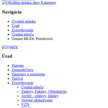
Navigácia
Úvodná stránka
Úrad
Zverejňovanie
Úradná tabuľa
Oznam MUDr. Praislerová
Úrad
Starosta
Zastupiteľstvo
Zápisnice a uznesenia
Tlačivá
Zverejňovanie
Úradná tabuľa
Zmluvy, Faktúry, Objednávky
Archív - zmluvy, faktúry
Verejné obstarávanie
VZN