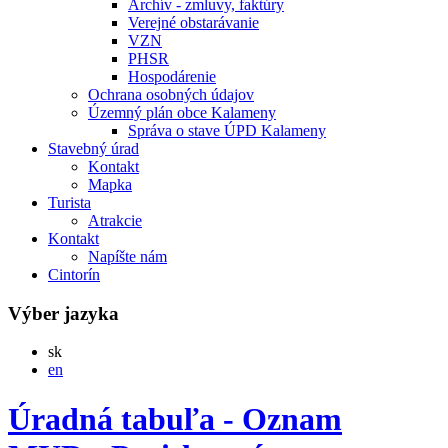
Archív - zmluvy, faktúry
Verejné obstarávanie
VZN
PHSR
Hospodárenie
Ochrana osobných údajov
Územný plán obce Kalameny
Správa o stave ÚPD Kalameny
Stavebný úrad
Kontakt
Mapka
Turista
Atrakcie
Kontakt
Napíšte nám
Cintorín
Výber jazyka
Slovensky
sk
English
en
Úradná tabuľa - Oznam