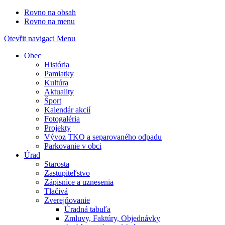
Rovno na obsah
Rovno na menu
Otevřit navigaci
Menu
Obec
História
Pamiatky
Kultúra
Aktuality
Šport
Kalendár akcií
Fotogaléria
Projekty
Vývoz TKO a separovaného odpadu
Parkovanie v obci
Úrad
Starosta
Zastupiteľstvo
Zápisnice a uznesenia
Tlačivá
Zverejňovanie
Úradná tabuľa
Zmluvy, Faktúry, Objednávky