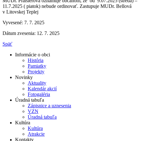
MUDr. Praislerová oznamuje občanom, že od 9.07.2025 (streda) –
11.7.2025 ( piatok) nebude ordinovať. Zastupuje MUDr. Bellová
v Litovskej Teplej
Vyvesené: 7. 7. 2025
Dátum zvesenia: 12. 7. 2025
Späť
Informácie o obci
História
Pamiatky
Projekty
Novinky
Aktuality
Kalendár akcií
Fotogaléria
Úradná tabuľa
Zápisnice a uznesenia
VZN
Úradná tabuľa
Kultúra
Kultúra
Atrakcie
Kontakty