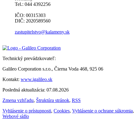
Tel.: 044 4392256
IČO: 00315303
DIČ: 2020589560
zastupitelstvo@kalameny.sk
Technický prevádzkovateľ:
Galileo Corporation s.r.o., Čierna Voda 468, 925 06
Kontakt:
www.igalileo.sk
Posledná aktualizácia: 07.08.2026
Zmena vzhľadu
,
Štruktúra stránok
,
RSS
Vyhlásenie o prístupnosti
,
Cookies
,
Vyhlásenie o ochrane súkromia
,
Webové sídlo