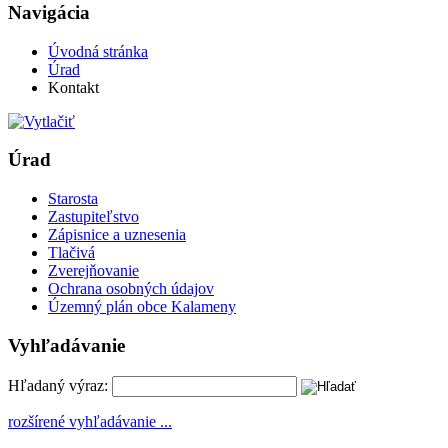
Navigácia
Úvodná stránka
Úrad
Kontakt
Úrad
Starosta
Zastupiteľstvo
Zápisnice a uznesenia
Tlačivá
Zverejňovanie
Ochrana osobných údajov
Územný plán obce Kalameny
Vyhľadávanie
Hľadaný výraz:
rozšírené vyhľadávanie ...