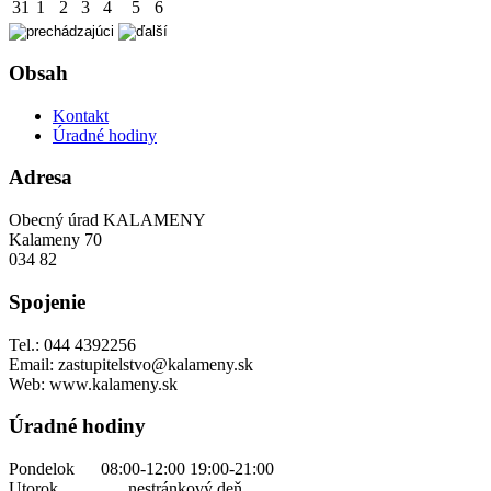
31
1
2
3
4
5
6
Obsah
Kontakt
Úradné hodiny
Adresa
Obecný úrad KALAMENY
Kalameny 70
034 82
Spojenie
Tel.: 044 4392256
Email: zastupitelstvo@kalameny.sk
Web: www.kalameny.sk
Úradné hodiny
Pondelok 08:00-12:00 19:00-21:00
Utorok nestránkový deň