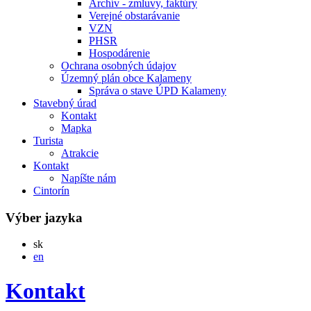
Archív - zmluvy, faktúry
Verejné obstarávanie
VZN
PHSR
Hospodárenie
Ochrana osobných údajov
Územný plán obce Kalameny
Správa o stave ÚPD Kalameny
Stavebný úrad
Kontakt
Mapka
Turista
Atrakcie
Kontakt
Napíšte nám
Cintorín
Výber jazyka
Slovensky
sk
English
en
Kontakt