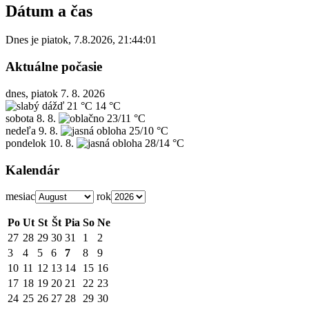
Dátum a čas
Dnes je
piatok
,
7.8.2026
,
21:44:01
Aktuálne počasie
dnes, piatok 7. 8. 2026
21 °C
14 °C
sobota
8. 8.
23/11 °C
nedeľa
9. 8.
25/10 °C
pondelok
10. 8.
28/14 °C
Kalendár
mesiac
rok
Po
Ut
St
Št
Pia
So
Ne
27
28
29
30
31
1
2
3
4
5
6
7
8
9
10
11
12
13
14
15
16
17
18
19
20
21
22
23
24
25
26
27
28
29
30