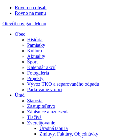
Rovno na obsah
Rovno na menu
Otevřit navigaci
Menu
Obec
História
Pamiatky
Kultúra
Aktuality
Šport
Kalendár akcií
Fotogaléria
Projekty
Vývoz TKO a separovaného odpadu
Parkovanie v obci
Úrad
Starosta
Zastupiteľstvo
Zápisnice a uznesenia
Tlačivá
Zverejňovanie
Úradná tabuľa
Zmluvy, Faktúry, Objednávky