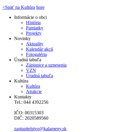
<
Späť na Kultúra
hore
Informácie o obci
História
Pamiatky
Projekty
Novinky
Aktuality
Kalendár akcií
Fotogaléria
Úradná tabuľa
Zápisnice a uznesenia
VZN
Úradná tabuľa
Kultúra
Kultúra
Atrakcie
Kontakty
Tel.: 044 4392256
IČO: 00315303
DIČ: 2020589560
zastupitelstvo@kalameny.sk