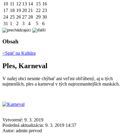
10
11
12
13
14
15
16
17
18
19
20
21
22
23
24
25
26
27
28
29
30
31
1
2
3
4
5
6
Obsah
<Späť na
Kultúra
Ples, Karneval
V našej obci nesmie chýbať ani veľmi obľúbený, aj u tých
najmenších, ples a karneval v tých najrozmanitejších maskách.
Vytvorené: 9. 3. 2019
Posledná aktualizácia: 9. 3. 2019 14:37
Autor:
admin prevod