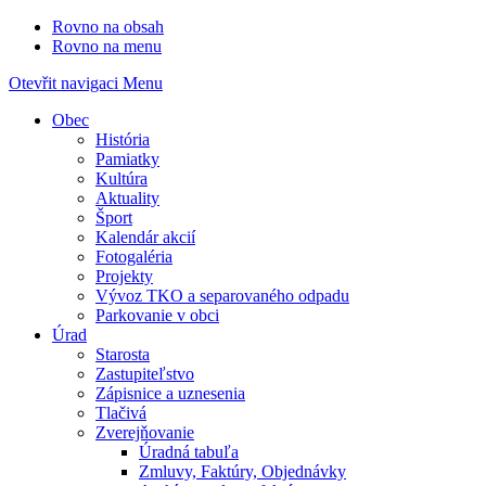
Rovno na obsah
Rovno na menu
Otevřit navigaci
Menu
Obec
História
Pamiatky
Kultúra
Aktuality
Šport
Kalendár akcií
Fotogaléria
Projekty
Vývoz TKO a separovaného odpadu
Parkovanie v obci
Úrad
Starosta
Zastupiteľstvo
Zápisnice a uznesenia
Tlačivá
Zverejňovanie
Úradná tabuľa
Zmluvy, Faktúry, Objednávky