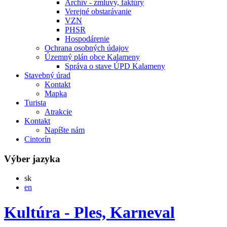
Archív - zmluvy, faktúry
Verejné obstarávanie
VZN
PHSR
Hospodárenie
Ochrana osobných údajov
Územný plán obce Kalameny
Správa o stave ÚPD Kalameny
Stavebný úrad
Kontakt
Mapka
Turista
Atrakcie
Kontakt
Napíšte nám
Cintorín
Výber jazyka
Slovensky
sk
English
en
Kultúra - Ples, Karneval