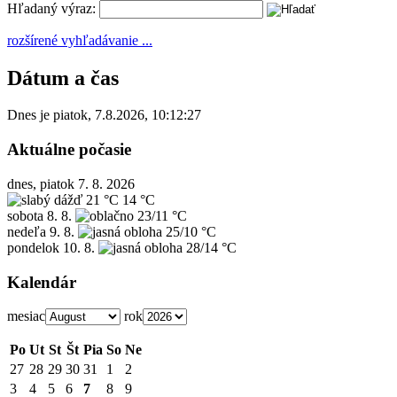
Hľadaný výraz:
rozšírené vyhľadávanie ...
Dátum a čas
Dnes je
piatok
,
7.8.2026
,
10:12:27
Aktuálne počasie
dnes, piatok 7. 8. 2026
21 °C
14 °C
sobota
8. 8.
23/11 °C
nedeľa
9. 8.
25/10 °C
pondelok
10. 8.
28/14 °C
Kalendár
mesiac
rok
Po
Ut
St
Št
Pia
So
Ne
27
28
29
30
31
1
2
3
4
5
6
7
8
9