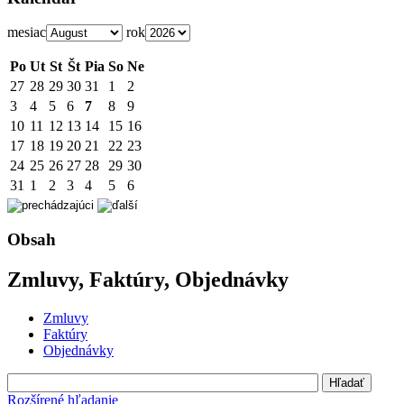
mesiac
rok
Po
Ut
St
Št
Pia
So
Ne
27
28
29
30
31
1
2
3
4
5
6
7
8
9
10
11
12
13
14
15
16
17
18
19
20
21
22
23
24
25
26
27
28
29
30
31
1
2
3
4
5
6
Obsah
Zmluvy, Faktúry, Objednávky
Zmluvy
Faktúry
Objednávky
Rozšírené hľadanie