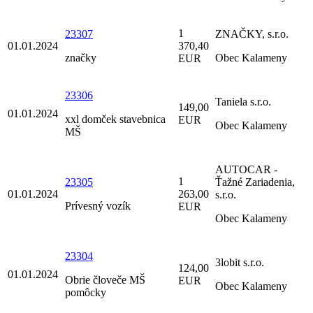
1
23307
ZNAČKY, s.r.o.
01.01.2024
370,40
značky
Obec Kalameny
EUR
23306
Taniela s.r.o.
149,00
01.01.2024
xxl domček stavebnica
EUR
Obec Kalameny
MŠ
AUTOCAR -
1
23305
Ťažné Zariadenia,
01.01.2024
263,00
s.r.o.
Prívesný vozík
EUR
Obec Kalameny
23304
3lobit s.r.o.
124,00
01.01.2024
Obrie človeče MŠ
EUR
Obec Kalameny
pomôcky