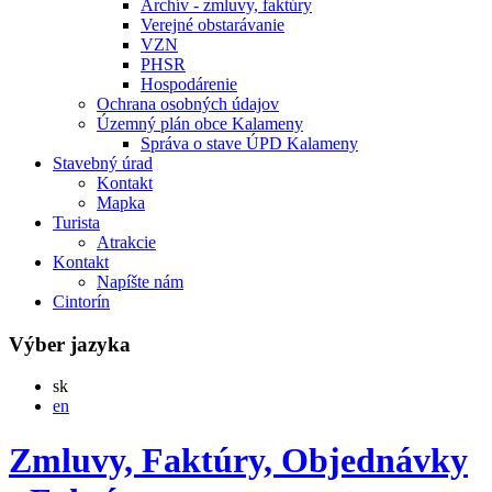
Archív - zmluvy, faktúry
Verejné obstarávanie
VZN
PHSR
Hospodárenie
Ochrana osobných údajov
Územný plán obce Kalameny
Správa o stave ÚPD Kalameny
Stavebný úrad
Kontakt
Mapka
Turista
Atrakcie
Kontakt
Napíšte nám
Cintorín
Výber jazyka
Slovensky
sk
English
en
Zmluvy, Faktúry, Objednávky