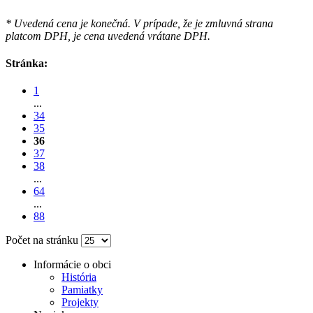
* Uvedená cena je konečná. V prípade, že je zmluvná strana
platcom DPH, je cena uvedená vrátane DPH.
Stránka:
1
...
34
35
36
37
38
...
64
...
88
Počet na stránku
Informácie o obci
História
Pamiatky
Projekty