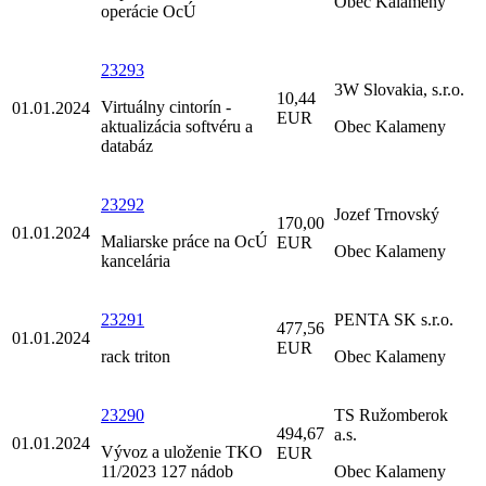
Obec Kalameny
operácie OcÚ
23293
3W Slovakia, s.r.o.
10,44
Virtuálny cintorín -
01.01.2024
EUR
aktualizácia softvéru a
Obec Kalameny
databáz
23292
Jozef Trnovský
170,00
01.01.2024
Maliarske práce na OcÚ
EUR
Obec Kalameny
kancelária
23291
PENTA SK s.r.o.
477,56
01.01.2024
EUR
rack triton
Obec Kalameny
23290
TS Ružomberok
494,67
a.s.
01.01.2024
Vývoz a uloženie TKO
EUR
11/2023 127 nádob
Obec Kalameny