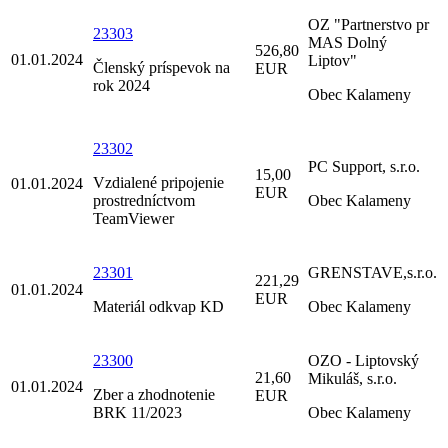
OZ "Partnerstvo pr
23303
MAS Dolný
526,80
01.01.2024
Liptov"
Členský príspevok na
EUR
rok 2024
Obec Kalameny
23302
PC Support, s.r.o.
15,00
Vzdialené pripojenie
01.01.2024
EUR
prostredníctvom
Obec Kalameny
TeamViewer
23301
GRENSTAVE,s.r.o.
221,29
01.01.2024
EUR
Materiál odkvap KD
Obec Kalameny
23300
OZO - Liptovský
21,60
Mikuláš, s.r.o.
01.01.2024
Zber a zhodnotenie
EUR
BRK 11/2023
Obec Kalameny