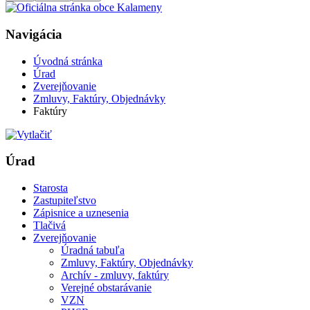
Navigácia
Úvodná stránka
Úrad
Zverejňovanie
Zmluvy, Faktúry, Objednávky
Faktúry
Úrad
Starosta
Zastupiteľstvo
Zápisnice a uznesenia
Tlačivá
Zverejňovanie
Úradná tabuľa
Zmluvy, Faktúry, Objednávky
Archív - zmluvy, faktúry
Verejné obstarávanie
VZN