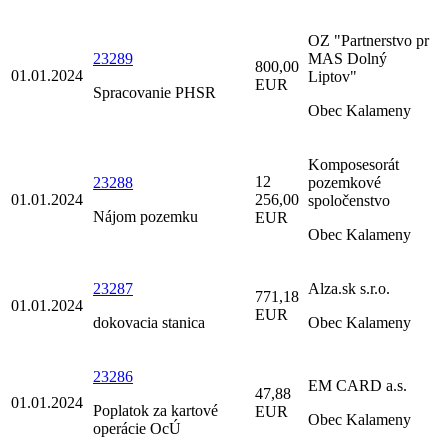
OZ "Partnerstvo pr
23289
MAS Dolný
800,00
01.01.2024
Liptov"
EUR
Spracovanie PHSR
Obec Kalameny
Komposesorát
12
23288
pozemkové
01.01.2024
256,00
spoločenstvo
Nájom pozemku
EUR
Obec Kalameny
23287
Alza.sk s.r.o.
771,18
01.01.2024
EUR
dokovacia stanica
Obec Kalameny
23286
EM CARD a.s.
47,88
01.01.2024
Poplatok za kartové
EUR
Obec Kalameny
operácie OcÚ