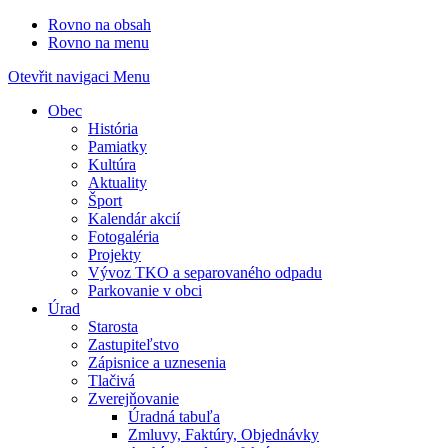
Rovno na obsah
Rovno na menu
Otevřit navigaci
Menu
Obec
História
Pamiatky
Kultúra
Aktuality
Šport
Kalendár akcií
Fotogaléria
Projekty
Vývoz TKO a separovaného odpadu
Parkovanie v obci
Úrad
Starosta
Zastupiteľstvo
Zápisnice a uznesenia
Tlačivá
Zverejňovanie
Úradná tabuľa
Zmluvy, Faktúry, Objednávky