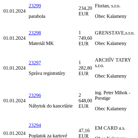
23299
Florian, s.r.o.
234,20
01.01.2024
EUR
parabola
Obec Kalameny
1
23298
GRENSTAVE,s.r.o.
01.01.2024
749,60
Materiál MK
Obec Kalameny
EUR
ARCHÍV TATRY
1
23297
s.r.o.
01.01.2024
282,80
Správa registratúry
EUR
Obec Kalameny
ing. Peter Mihok -
2
23296
Prestige
01.01.2024
648,00
Nábytok do kancelárie
EUR
Obec Kalameny
23294
EM CARD a.s.
47,16
01.01.2024
Poplatok za kartové
EUR