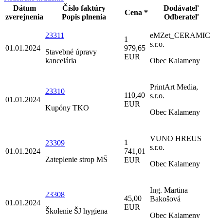
Dátum
Číslo faktúry
Dodávateľ
Cena *
zverejnenia
Popis plnenia
Odberateľ
23311
eMZet_CERAMIC
1
s.r.o.
01.01.2024
979,65
Stavebné úpravy
EUR
kancelária
Obec Kalameny
PrintArt Media,
23310
110,40
s.r.o.
01.01.2024
EUR
Kupóny TKO
Obec Kalameny
VUNO HREUS
1
23309
s.r.o.
01.01.2024
741,01
Zateplenie strop MŠ
EUR
Obec Kalameny
Ing. Martina
23308
45,00
Bakošová
01.01.2024
EUR
Školenie ŠJ hygiena
Obec Kalameny