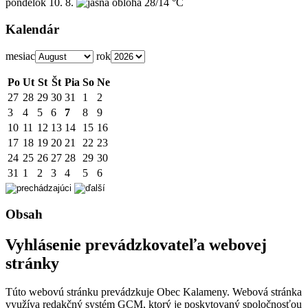
pondelok
10. 8.
28/14 °C
Kalendár
mesiac
rok
Po
Ut
St
Št
Pia
So
Ne
27
28
29
30
31
1
2
3
4
5
6
7
8
9
10
11
12
13
14
15
16
17
18
19
20
21
22
23
24
25
26
27
28
29
30
31
1
2
3
4
5
6
Obsah
Vyhlásenie prevádzkovateľa webovej
stránky
Túto webovú stránku prevádzkuje Obec Kalameny. Webová stránka
využíva redakčný systém GCM, ktorý je poskytovaný spoločnosťou