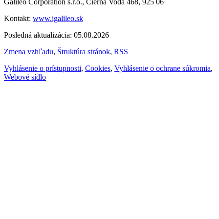
Galileo Corporation s.r.o., Čierna Voda 468, 925 06
Kontakt:
www.igalileo.sk
Posledná aktualizácia: 05.08.2026
Zmena vzhľadu
,
Štruktúra stránok
,
RSS
Vyhlásenie o prístupnosti
,
Cookies
,
Vyhlásenie o ochrane súkromia
,
Webové sídlo