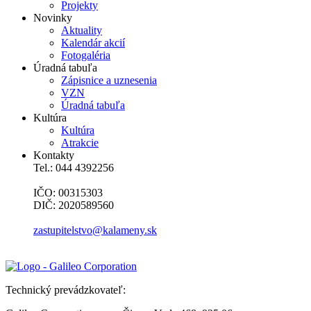
Projekty
Novinky
Aktuality
Kalendár akcií
Fotogaléria
Úradná tabuľa
Zápisnice a uznesenia
VZN
Úradná tabuľa
Kultúra
Kultúra
Atrakcie
Kontakty
Tel.: 044 4392256
IČO: 00315303
DIČ: 2020589560
zastupitelstvo@kalameny.sk
Technický prevádzkovateľ: