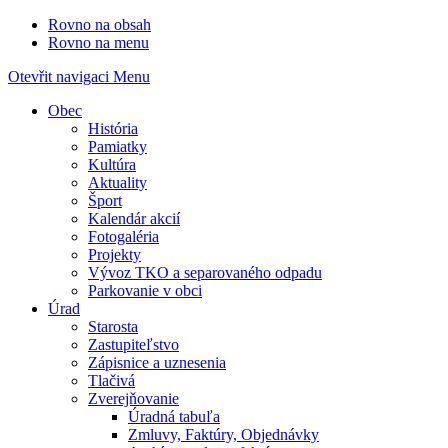
Rovno na obsah
Rovno na menu
Otevřit navigaci
Menu
Obec
História
Pamiatky
Kultúra
Aktuality
Šport
Kalendár akcií
Fotogaléria
Projekty
Vývoz TKO a separovaného odpadu
Parkovanie v obci
Úrad
Starosta
Zastupiteľstvo
Zápisnice a uznesenia
Tlačivá
Zverejňovanie
Úradná tabuľa
Zmluvy, Faktúry, Objednávky