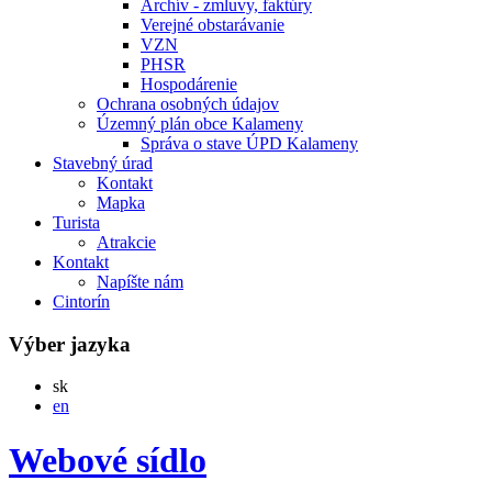
Archív - zmluvy, faktúry
Verejné obstarávanie
VZN
PHSR
Hospodárenie
Ochrana osobných údajov
Územný plán obce Kalameny
Správa o stave ÚPD Kalameny
Stavebný úrad
Kontakt
Mapka
Turista
Atrakcie
Kontakt
Napíšte nám
Cintorín
Výber jazyka
Slovensky
sk
English
en
Webové sídlo