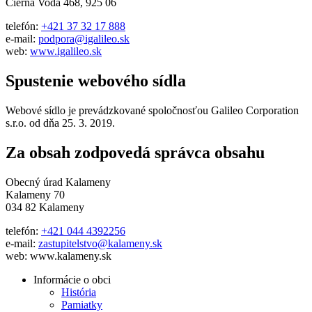
Čierna Voda 468, 925 06
telefón:
+421 37 32 17 888
e-mail:
podpora@igalileo.sk
web:
www.igalileo.sk
Spustenie webového sídla
Webové sídlo je prevádzkované spoločnosťou Galileo Corporation
s.r.o. od dňa 25. 3. 2019.
Za obsah zodpovedá správca obsahu
Obecný úrad Kalameny
Kalameny 70
034 82 Kalameny
telefón:
+421 044 4392256
e-mail:
zastupitelstvo@kalameny.sk
web: www.kalameny.sk
Informácie o obci
História
Pamiatky