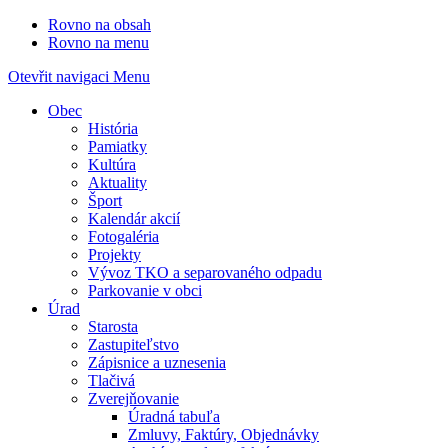
Rovno na obsah
Rovno na menu
Otevřit navigaci
Menu
Obec
História
Pamiatky
Kultúra
Aktuality
Šport
Kalendár akcií
Fotogaléria
Projekty
Vývoz TKO a separovaného odpadu
Parkovanie v obci
Úrad
Starosta
Zastupiteľstvo
Zápisnice a uznesenia
Tlačivá
Zverejňovanie
Úradná tabuľa
Zmluvy, Faktúry, Objednávky