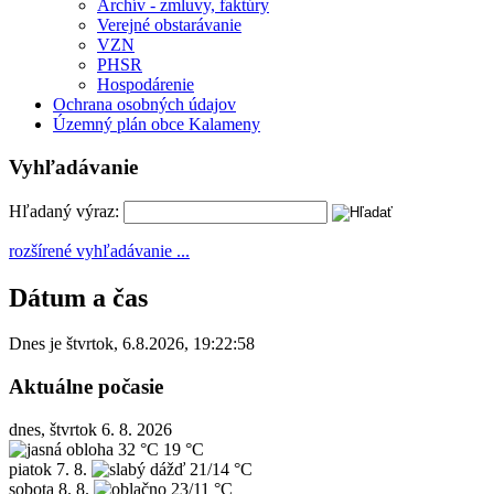
Archív - zmluvy, faktúry
Verejné obstarávanie
VZN
PHSR
Hospodárenie
Ochrana osobných údajov
Územný plán obce Kalameny
Vyhľadávanie
Hľadaný výraz:
rozšírené vyhľadávanie ...
Dátum a čas
Dnes je
štvrtok
,
6.8.2026
,
19:22:58
Aktuálne počasie
dnes, štvrtok 6. 8. 2026
32 °C
19 °C
piatok
7. 8.
21/14 °C
sobota
8. 8.
23/11 °C