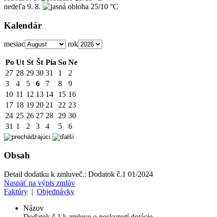
nedeľa
9. 8.
25/10 °C
Kalendár
mesiac
rok
Po
Ut
St
Št
Pia
So
Ne
27
28
29
30
31
1
2
3
4
5
6
7
8
9
10
11
12
13
14
15
16
17
18
19
20
21
22
23
24
25
26
27
28
29
30
31
1
2
3
4
5
6
Obsah
Detail dodatku k zmluve
č.:
Dodatok č.1 01/2024
Naspäť na výpis zmlúv
Faktúry
|
Objednávky
Názov
Dodatok č.1 k zmluve o poskynutí dotácie