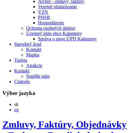
Archív - zmluvy, faktúry
Verejné obstarávanie
VZN
PHSR
Hospodárenie
Ochrana osobných údajov
Územný plán obce Kalameny
Správa o stave ÚPD Kalameny
Stavebný úrad
Kontakt
Mapka
Turista
Atrakcie
Kontakt
Napíšte nám
Cintorín
Výber jazyka
Slovensky
sk
English
en
Zmluvy, Faktúry, Objednávky