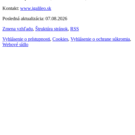
Kontakt:
www.igalileo.sk
Posledná aktualizácia: 07.08.2026
Zmena vzhľadu
,
Štruktúra stránok
,
RSS
Vyhlásenie o prístupnosti
,
Cookies
,
Vyhlásenie o ochrane súkromia
,
Webové sídlo