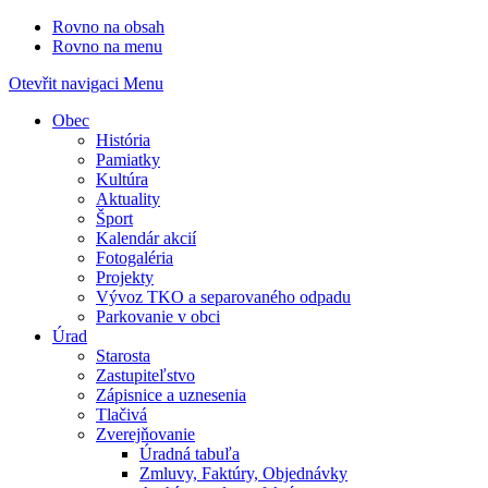
Rovno na obsah
Rovno na menu
Otevřit navigaci
Menu
Obec
História
Pamiatky
Kultúra
Aktuality
Šport
Kalendár akcií
Fotogaléria
Projekty
Vývoz TKO a separovaného odpadu
Parkovanie v obci
Úrad
Starosta
Zastupiteľstvo
Zápisnice a uznesenia
Tlačivá
Zverejňovanie
Úradná tabuľa
Zmluvy, Faktúry, Objednávky