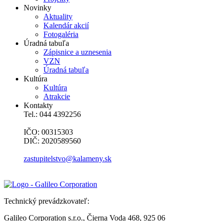
Novinky
Aktuality
Kalendár akcií
Fotogaléria
Úradná tabuľa
Zápisnice a uznesenia
VZN
Úradná tabuľa
Kultúra
Kultúra
Atrakcie
Kontakty
Tel.: 044 4392256
IČO: 00315303
DIČ: 2020589560
zastupitelstvo@kalameny.sk
Technický prevádzkovateľ:
Galileo Corporation s.r.o., Čierna Voda 468, 925 06