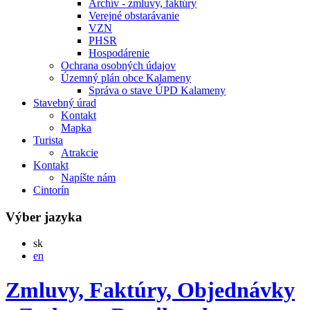
Archív - zmluvy, faktúry
Verejné obstarávanie
VZN
PHSR
Hospodárenie
Ochrana osobných údajov
Územný plán obce Kalameny
Správa o stave ÚPD Kalameny
Stavebný úrad
Kontakt
Mapka
Turista
Atrakcie
Kontakt
Napíšte nám
Cintorín
Výber jazyka
Slovensky
sk
English
en
Zmluvy, Faktúry, Objednávky