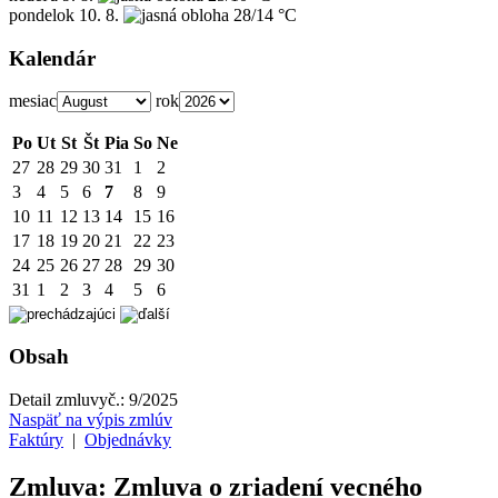
pondelok
10. 8.
28/14 °C
Kalendár
mesiac
rok
Po
Ut
St
Št
Pia
So
Ne
27
28
29
30
31
1
2
3
4
5
6
7
8
9
10
11
12
13
14
15
16
17
18
19
20
21
22
23
24
25
26
27
28
29
30
31
1
2
3
4
5
6
Obsah
Detail zmluvy
č.:
9/2025
Naspäť na výpis zmlúv
Faktúry
|
Objednávky
Zmluva: Zmluva o zriadení vecného