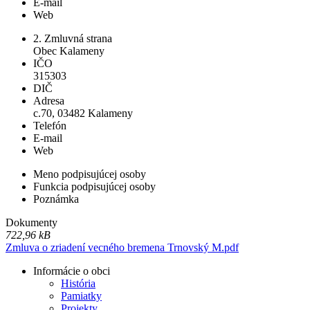
E-mail
Web
2. Zmluvná strana
Obec Kalameny
IČO
315303
DIČ
Adresa
c.70, 03482 Kalameny
Telefón
E-mail
Web
Meno podpisujúcej osoby
Funkcia podpisujúcej osoby
Poznámka
Dokumenty
722,96 kB
Zmluva o zriadení vecného bremena Trnovský M.pdf
Informácie o obci
História
Pamiatky
Projekty