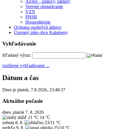
Archív - zmluvy, faktúry
Verejné obstarávanie
VZN
PHSR
Hospodárenie
Ochrana osobných údajov
Územný plán obce Kalameny
Vyhľadávanie
Hľadaný výraz:
rozšírené vyhľadávanie ...
Dátum a čas
Dnes je
piatok
,
7.8.2026
,
23:48:37
Aktuálne počasie
dnes, piatok 7. 8. 2026
21 °C
14 °C
sobota
8. 8.
23/11 °C
nedeľa
9. 8.
25/10 °C