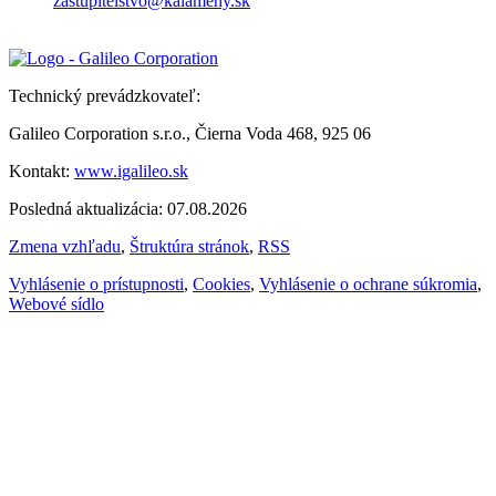
zastupitelstvo@kalameny.sk
Technický prevádzkovateľ:
Galileo Corporation s.r.o., Čierna Voda 468, 925 06
Kontakt:
www.igalileo.sk
Posledná aktualizácia: 07.08.2026
Zmena vzhľadu
,
Štruktúra stránok
,
RSS
Vyhlásenie o prístupnosti
,
Cookies
,
Vyhlásenie o ochrane súkromia
,
Webové sídlo