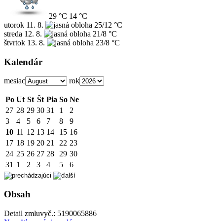
29 °C
14 °C
utorok
11. 8.
25/12 °C
streda
12. 8.
21/8 °C
štvrtok
13. 8.
23/8 °C
Kalendár
mesiac
rok
Po
Ut
St
Št
Pia
So
Ne
27
28
29
30
31
1
2
3
4
5
6
7
8
9
10
11
12
13
14
15
16
17
18
19
20
21
22
23
24
25
26
27
28
29
30
31
1
2
3
4
5
6
Obsah
Detail zmluvy
č.:
5190065886