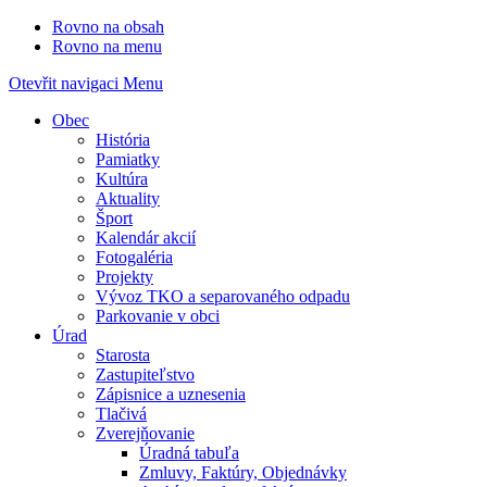
Rovno na obsah
Rovno na menu
Otevřit navigaci
Menu
Obec
História
Pamiatky
Kultúra
Aktuality
Šport
Kalendár akcií
Fotogaléria
Projekty
Vývoz TKO a separovaného odpadu
Parkovanie v obci
Úrad
Starosta
Zastupiteľstvo
Zápisnice a uznesenia
Tlačivá
Zverejňovanie
Úradná tabuľa
Zmluvy, Faktúry, Objednávky