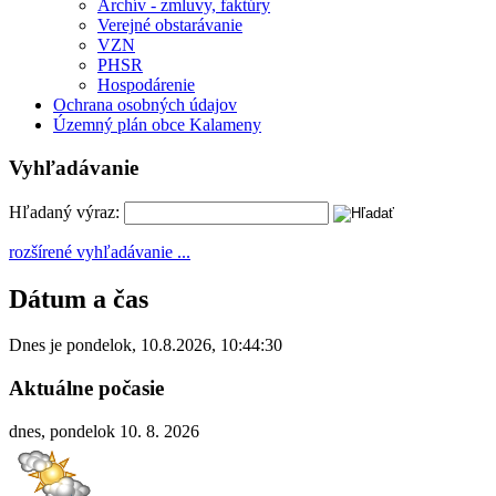
Archív - zmluvy, faktúry
Verejné obstarávanie
VZN
PHSR
Hospodárenie
Ochrana osobných údajov
Územný plán obce Kalameny
Vyhľadávanie
Hľadaný výraz:
rozšírené vyhľadávanie ...
Dátum a čas
Dnes je
pondelok
,
10.8.2026
,
10:44:30
Aktuálne počasie
dnes, pondelok 10. 8. 2026