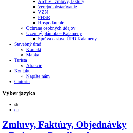
Archív - zmluvy, faktúry
Verejné obstarávanie
VZN
PHSR
Hospodárenie
Ochrana osobných údajov
Územný plán obce Kalameny
Správa o stave ÚPD Kalameny
Stavebný úrad
Kontakt
Mapka
Turista
Atrakcie
Kontakt
Napíšte nám
Cintorín
Výber jazyka
Slovensky
sk
English
en
Zmluvy, Faktúry, Objednávky