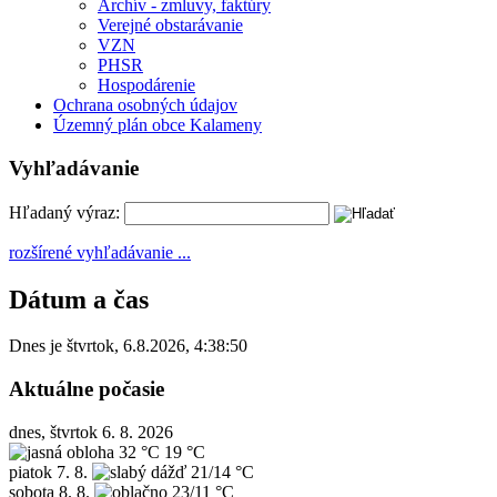
Archív - zmluvy, faktúry
Verejné obstarávanie
VZN
PHSR
Hospodárenie
Ochrana osobných údajov
Územný plán obce Kalameny
Vyhľadávanie
Hľadaný výraz:
rozšírené vyhľadávanie ...
Dátum a čas
Dnes je
štvrtok
,
6.8.2026
,
4:38:50
Aktuálne počasie
dnes, štvrtok 6. 8. 2026
32 °C
19 °C
piatok
7. 8.
21/14 °C
sobota
8. 8.
23/11 °C