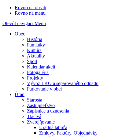
Rovno na obsah
Rovno na menu
Otevřit navigaci
Menu
Obec
História
Pamiatky
Kultúra
Aktuality
Šport
Kalendár akcií
Fotogaléria
Projekty
Vývoz TKO a separovaného odpadu
Parkovanie v obci
Úrad
Starosta
Zastupiteľstvo
Zápisnice a uznesenia
Tlačivá
Zverejňovanie
Úradná tabuľa
Zmluvy, Faktúry, Objednávky