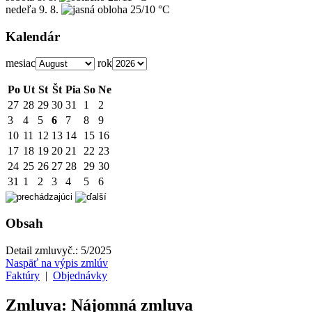
nedeľa
9. 8.
25/10 °C
Kalendár
mesiac
rok
Po
Ut
St
Št
Pia
So
Ne
27
28
29
30
31
1
2
3
4
5
6
7
8
9
10
11
12
13
14
15
16
17
18
19
20
21
22
23
24
25
26
27
28
29
30
31
1
2
3
4
5
6
Obsah
Detail zmluvy
č.:
5/2025
Naspäť na výpis zmlúv
Faktúry
|
Objednávky
Zmluva: Nájomná zmluva