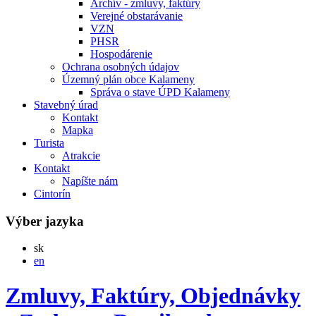
Archív - zmluvy, faktúry
Verejné obstarávanie
VZN
PHSR
Hospodárenie
Ochrana osobných údajov
Územný plán obce Kalameny
Správa o stave ÚPD Kalameny
Stavebný úrad
Kontakt
Mapka
Turista
Atrakcie
Kontakt
Napíšte nám
Cintorín
Výber jazyka
Slovensky
sk
English
en
Zmluvy, Faktúry, Objednávky