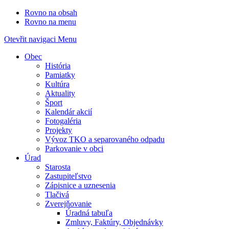
Rovno na obsah
Rovno na menu
Otevřit navigaci
Menu
Obec
História
Pamiatky
Kultúra
Aktuality
Šport
Kalendár akcií
Fotogaléria
Projekty
Vývoz TKO a separovaného odpadu
Parkovanie v obci
Úrad
Starosta
Zastupiteľstvo
Zápisnice a uznesenia
Tlačivá
Zverejňovanie
Úradná tabuľa
Zmluvy, Faktúry, Objednávky