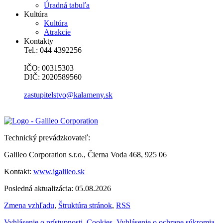
Úradná tabuľa
Kultúra
Kultúra
Atrakcie
Kontakty
Tel.: 044 4392256
IČO: 00315303
DIČ: 2020589560
zastupitelstvo@kalameny.sk
Technický prevádzkovateľ:
Galileo Corporation s.r.o., Čierna Voda 468, 925 06
Kontakt:
www.igalileo.sk
Posledná aktualizácia: 05.08.2026
Zmena vzhľadu
,
Štruktúra stránok
,
RSS
Vyhlásenie o prístupnosti
,
Cookies
,
Vyhlásenie o ochrane súkromia
,