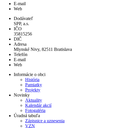
E-mail
Web
Dodávateľ
SPP, a.s.
IČO
35815256
DIČ
Adresa
Mlynské Nivy, 82511 Bratislava
Telefón
E-mail
Web
Informácie o obci
História
Pamiatky
Projekty
Novinky
Aktuality
Kalendár akcií
Fotogaléria
Úradná tabuľa
Zápisnice a uznesenia
VZN