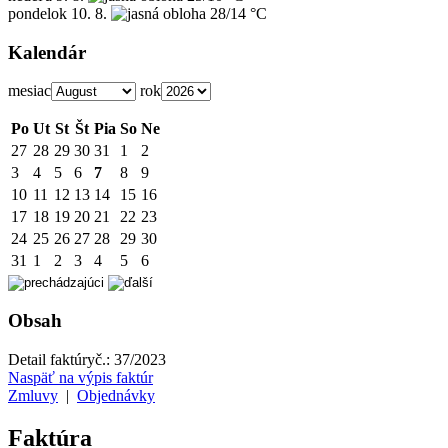
pondelok
10. 8.
28/14 °C
Kalendár
mesiac
rok
Po
Ut
St
Št
Pia
So
Ne
27
28
29
30
31
1
2
3
4
5
6
7
8
9
10
11
12
13
14
15
16
17
18
19
20
21
22
23
24
25
26
27
28
29
30
31
1
2
3
4
5
6
Obsah
Detail faktúry
č.:
37/2023
Naspäť na výpis faktúr
Zmluvy
|
Objednávky
Faktúra