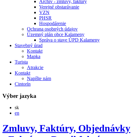
Archív - zmluvy, faktúry
Verejné obstarávanie
VZN
PHSR
Hospodárenie
Ochrana osobných údajov
Územný plán obce Kalameny
Správa o stave ÚPD Kalameny
Stavebný úrad
Kontakt
Mapka
Turista
Atrakcie
Kontakt
Napíšte nám
Cintorín
Výber jazyka
Slovensky
sk
English
en
Zmluvy, Faktúry, Objednávky