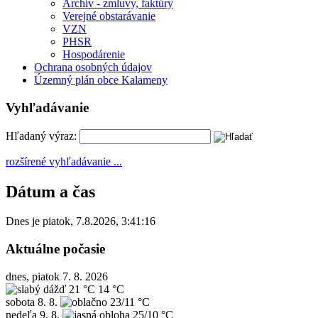
Archív - zmluvy, faktúry
Verejné obstarávanie
VZN
PHSR
Hospodárenie
Ochrana osobných údajov
Územný plán obce Kalameny
Vyhľadávanie
Hľadaný výraz:
rozšírené vyhľadávanie ...
Dátum a čas
Dnes je
piatok
,
7.8.2026
,
3:41:16
Aktuálne počasie
dnes, piatok 7. 8. 2026
21 °C
14 °C
sobota
8. 8.
23/11 °C
nedeľa
9. 8.
25/10 °C