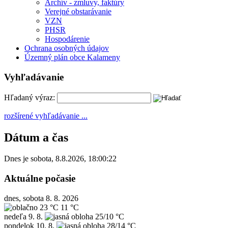
Archív - zmluvy, faktúry
Verejné obstarávanie
VZN
PHSR
Hospodárenie
Ochrana osobných údajov
Územný plán obce Kalameny
Vyhľadávanie
Hľadaný výraz:
rozšírené vyhľadávanie ...
Dátum a čas
Dnes je
sobota
,
8.8.2026
,
18:00:22
Aktuálne počasie
dnes, sobota 8. 8. 2026
23 °C
11 °C
nedeľa
9. 8.
25/10 °C
pondelok
10. 8.
28/14 °C