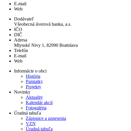
E-mail
Web
Dodávateľ
Všeobecná úverová banka, a.s.
IČO
DIČ
Adresa
Mlynské Nivy 1, 82990 Bratislava
Telefón
E-mail
Web
Informácie o obci
História
Pamiatky
Projekty
Novinky
Aktuality
Kalendár akcií
Fotogaléria
Úradná tabuľa
Zápisnice a uznesenia
VZN
Úradná tabuľa