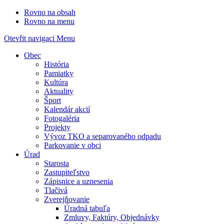
Rovno na obsah
Rovno na menu
Otevřit navigaci
Menu
Obec
História
Pamiatky
Kultúra
Aktuality
Šport
Kalendár akcií
Fotogaléria
Projekty
Vývoz TKO a separovaného odpadu
Parkovanie v obci
Úrad
Starosta
Zastupiteľstvo
Zápisnice a uznesenia
Tlačivá
Zverejňovanie
Úradná tabuľa
Zmluvy, Faktúry, Objednávky