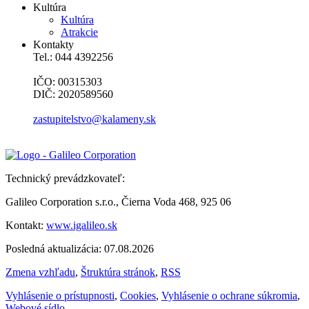
Kultúra
Kultúra
Atrakcie
Kontakty
Tel.: 044 4392256
IČO: 00315303
DIČ: 2020589560
zastupitelstvo@kalameny.sk
Technický prevádzkovateľ:
Galileo Corporation s.r.o., Čierna Voda 468, 925 06
Kontakt:
www.igalileo.sk
Posledná aktualizácia: 07.08.2026
Zmena vzhľadu
,
Štruktúra stránok
,
RSS
Vyhlásenie o prístupnosti
,
Cookies
,
Vyhlásenie o ochrane súkromia
,
Webové sídlo