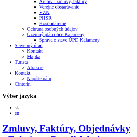
Archív - zmluvy, faktúry
Verejné obstarávanie
VZN
PHSR
Hospodárenie
Ochrana osobných údajov
Územný plán obce Kalameny
Správa o stave ÚPD Kalameny
Stavebný úrad
Kontakt
Mapka
Turista
Atrakcie
Kontakt
Napíšte nám
Cintorín
Výber jazyka
Slovensky
sk
English
en
Zmluvy, Faktúry, Objednávky