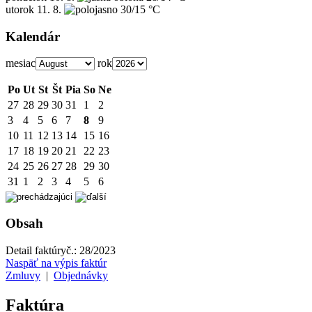
utorok
11. 8.
30/15 °C
Kalendár
mesiac
rok
Po
Ut
St
Št
Pia
So
Ne
27
28
29
30
31
1
2
3
4
5
6
7
8
9
10
11
12
13
14
15
16
17
18
19
20
21
22
23
24
25
26
27
28
29
30
31
1
2
3
4
5
6
Obsah
Detail faktúry
č.:
28/2023
Naspäť na výpis faktúr
Zmluvy
|
Objednávky
Faktúra