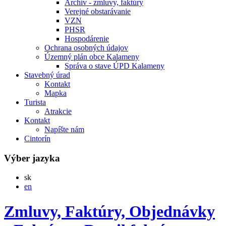
Archív - zmluvy, faktúry
Verejné obstarávanie
VZN
PHSR
Hospodárenie
Ochrana osobných údajov
Územný plán obce Kalameny
Správa o stave ÚPD Kalameny
Stavebný úrad
Kontakt
Mapka
Turista
Atrakcie
Kontakt
Napíšte nám
Cintorín
Výber jazyka
Slovensky
sk
English
en
Zmluvy, Faktúry, Objednávky