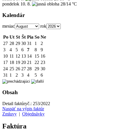
pondelok
10. 8.
28/14 °C
Kalendár
mesiac
rok
Po
Ut
St
Št
Pia
So
Ne
27
28
29
30
31
1
2
3
4
5
6
7
8
9
10
11
12
13
14
15
16
17
18
19
20
21
22
23
24
25
26
27
28
29
30
31
1
2
3
4
5
6
Obsah
Detail faktúry
č.:
253/2022
Naspäť na výpis faktúr
Zmluvy
|
Objednávky
Faktúra