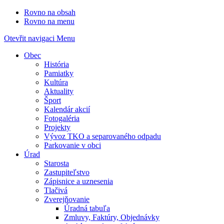
Rovno na obsah
Rovno na menu
Otevřit navigaci
Menu
Obec
História
Pamiatky
Kultúra
Aktuality
Šport
Kalendár akcií
Fotogaléria
Projekty
Vývoz TKO a separovaného odpadu
Parkovanie v obci
Úrad
Starosta
Zastupiteľstvo
Zápisnice a uznesenia
Tlačivá
Zverejňovanie
Úradná tabuľa
Zmluvy, Faktúry, Objednávky