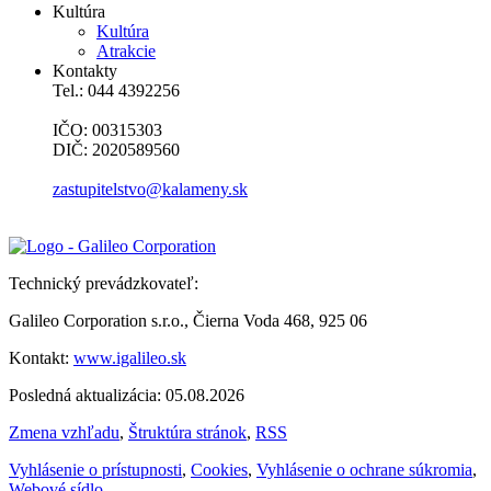
Kultúra
Kultúra
Atrakcie
Kontakty
Tel.: 044 4392256
IČO: 00315303
DIČ: 2020589560
zastupitelstvo@kalameny.sk
Technický prevádzkovateľ:
Galileo Corporation s.r.o., Čierna Voda 468, 925 06
Kontakt:
www.igalileo.sk
Posledná aktualizácia: 05.08.2026
Zmena vzhľadu
,
Štruktúra stránok
,
RSS
Vyhlásenie o prístupnosti
,
Cookies
,
Vyhlásenie o ochrane súkromia
,
Webové sídlo