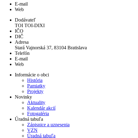
E-mail
Web
Dodávateľ
TOI TOI-DIXI
IČO
DIČ
Adresa
Stará Vajnorská 37, 83104 Bratislava
Telefón
E-mail
Web
Informácie o obci
História
Pamiatky
Projekty
Novinky
Aktuality
Kalendár akcií
Fotogaléria
Úradná tabuľa
Zápisnice a uznesenia
VZN
Úradná tabuľa