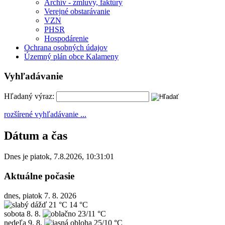
Archív - zmluvy, faktúry
Verejné obstarávanie
VZN
PHSR
Hospodárenie
Ochrana osobných údajov
Územný plán obce Kalameny
Vyhľadávanie
Hľadaný výraz:
rozšírené vyhľadávanie ...
Dátum a čas
Dnes je
piatok
,
7.8.2026
,
10:31:01
Aktuálne počasie
dnes, piatok 7. 8. 2026
21 °C
14 °C
sobota
8. 8.
23/11 °C
nedeľa
9. 8.
25/10 °C