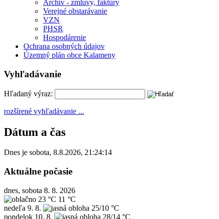
Archív - zmluvy, faktúry
Verejné obstarávanie
VZN
PHSR
Hospodárenie
Ochrana osobných údajov
Územný plán obce Kalameny
Vyhľadávanie
Hľadaný výraz:
rozšírené vyhľadávanie ...
Dátum a čas
Dnes je
sobota
,
8.8.2026
,
21:24:14
Aktuálne počasie
dnes, sobota 8. 8. 2026
23 °C
11 °C
nedeľa
9. 8.
25/10 °C
pondelok
10. 8.
28/14 °C