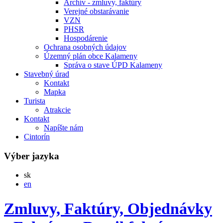
Archív - zmluvy, faktúry
Verejné obstarávanie
VZN
PHSR
Hospodárenie
Ochrana osobných údajov
Územný plán obce Kalameny
Správa o stave ÚPD Kalameny
Stavebný úrad
Kontakt
Mapka
Turista
Atrakcie
Kontakt
Napíšte nám
Cintorín
Výber jazyka
Slovensky
sk
English
en
Zmluvy, Faktúry, Objednávky