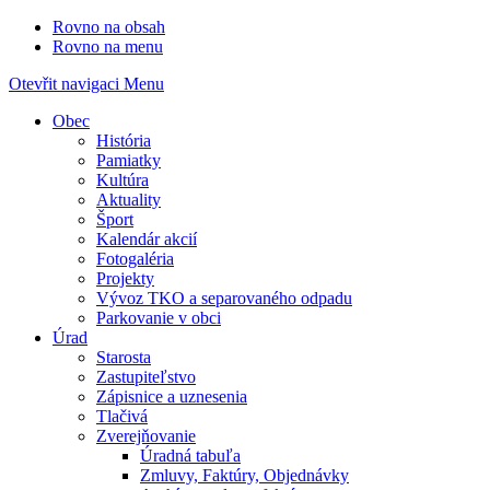
Rovno na obsah
Rovno na menu
Otevřit navigaci
Menu
Obec
História
Pamiatky
Kultúra
Aktuality
Šport
Kalendár akcií
Fotogaléria
Projekty
Vývoz TKO a separovaného odpadu
Parkovanie v obci
Úrad
Starosta
Zastupiteľstvo
Zápisnice a uznesenia
Tlačivá
Zverejňovanie
Úradná tabuľa
Zmluvy, Faktúry, Objednávky