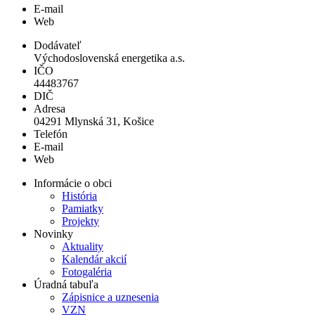
E-mail
Web
Dodávateľ
Východoslovenská energetika a.s.
IČO
44483767
DIČ
Adresa
04291 Mlynská 31, Košice
Telefón
E-mail
Web
Informácie o obci
História
Pamiatky
Projekty
Novinky
Aktuality
Kalendár akcií
Fotogaléria
Úradná tabuľa
Zápisnice a uznesenia
VZN