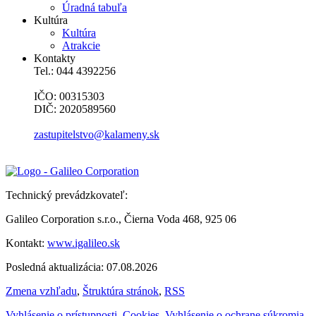
Úradná tabuľa
Kultúra
Kultúra
Atrakcie
Kontakty
Tel.: 044 4392256
IČO: 00315303
DIČ: 2020589560
zastupitelstvo@kalameny.sk
Technický prevádzkovateľ:
Galileo Corporation s.r.o., Čierna Voda 468, 925 06
Kontakt:
www.igalileo.sk
Posledná aktualizácia: 07.08.2026
Zmena vzhľadu
,
Štruktúra stránok
,
RSS
Vyhlásenie o prístupnosti
,
Cookies
,
Vyhlásenie o ochrane súkromia
,