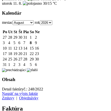
utorok
11. 8.
30/15 °C
Kalendár
mesiac
rok
Po
Ut
St
Št
Pia
So
Ne
27
28
29
30
31
1
2
3
4
5
6
7
8
9
10
11
12
13
14
15
16
17
18
19
20
21
22
23
24
25
26
27
28
29
30
31
1
2
3
4
5
6
Obsah
Detail faktúry
č.:
248/2022
Naspäť na výpis faktúr
Zmluvy
|
Objednávky
Faktúra