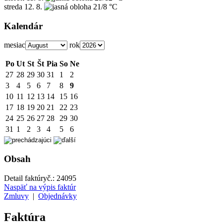
streda
12. 8.
21/8 °C
Kalendár
mesiac
rok
Po
Ut
St
Št
Pia
So
Ne
27
28
29
30
31
1
2
3
4
5
6
7
8
9
10
11
12
13
14
15
16
17
18
19
20
21
22
23
24
25
26
27
28
29
30
31
1
2
3
4
5
6
Obsah
Detail faktúry
č.:
24095
Naspäť na výpis faktúr
Zmluvy
|
Objednávky
Faktúra