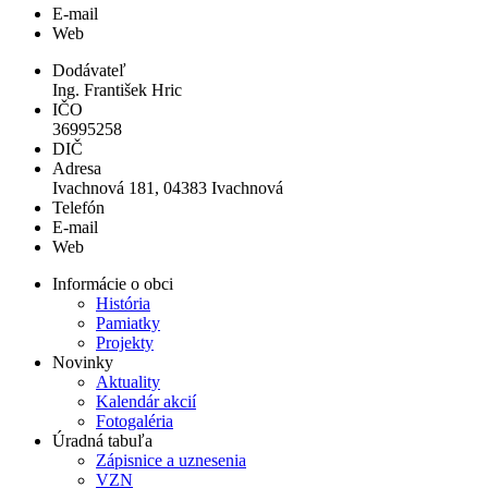
E-mail
Web
Dodávateľ
Ing. František Hric
IČO
36995258
DIČ
Adresa
Ivachnová 181, 04383 Ivachnová
Telefón
E-mail
Web
Informácie o obci
História
Pamiatky
Projekty
Novinky
Aktuality
Kalendár akcií
Fotogaléria
Úradná tabuľa
Zápisnice a uznesenia
VZN