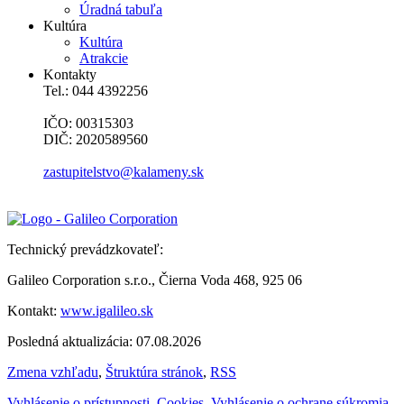
Úradná tabuľa
Kultúra
Kultúra
Atrakcie
Kontakty
Tel.: 044 4392256
IČO: 00315303
DIČ: 2020589560
zastupitelstvo@kalameny.sk
Technický prevádzkovateľ:
Galileo Corporation s.r.o., Čierna Voda 468, 925 06
Kontakt:
www.igalileo.sk
Posledná aktualizácia: 07.08.2026
Zmena vzhľadu
,
Štruktúra stránok
,
RSS
Vyhlásenie o prístupnosti
,
Cookies
,
Vyhlásenie o ochrane súkromia
,