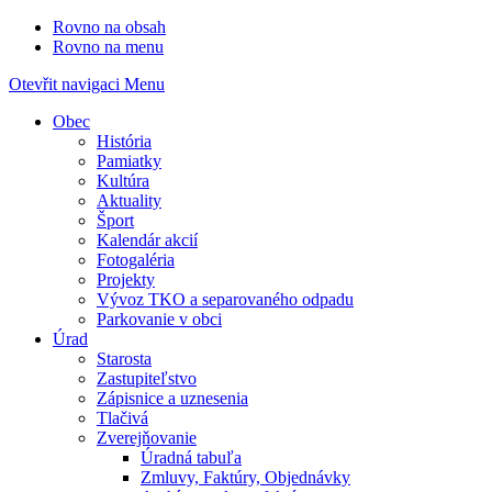
Rovno na obsah
Rovno na menu
Otevřit navigaci
Menu
Obec
História
Pamiatky
Kultúra
Aktuality
Šport
Kalendár akcií
Fotogaléria
Projekty
Vývoz TKO a separovaného odpadu
Parkovanie v obci
Úrad
Starosta
Zastupiteľstvo
Zápisnice a uznesenia
Tlačivá
Zverejňovanie
Úradná tabuľa
Zmluvy, Faktúry, Objednávky