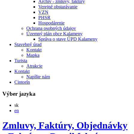
Archív - zmluvy, faktúry
Verejné obstarávanie
VZN
PHSR
Hospodárenie
Ochrana osobných údajov
Územný plán obce Kalameny
Správa o stave ÚPD Kalameny
Stavebný úrad
Kontakt
Mapka
Turista
Atrakcie
Kontakt
Napíšte nám
Cintorín
Výber jazyka
Slovensky
sk
English
en
Zmluvy, Faktúry, Objednávky