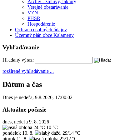
Archív - zmluvy, faktúry
Verejné obstarávanie
VZN
PHSR
Hospodárenie
Ochrana osobných údajov
Územný plán obce Kalameny
Vyhľadávanie
Hľadaný výraz:
rozšírené vyhľadávanie ...
Dátum a čas
Dnes je
nedeľa
,
9.8.2026
,
17:00:02
Aktuálne počasie
dnes, nedeľa 9. 8. 2026
24 °C
10 °C
pondelok
10. 8.
29/14 °C
utorok
11. 8.
25/12 °C