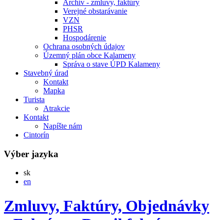
Archív - zmluvy, faktúry
Verejné obstarávanie
VZN
PHSR
Hospodárenie
Ochrana osobných údajov
Územný plán obce Kalameny
Správa o stave ÚPD Kalameny
Stavebný úrad
Kontakt
Mapka
Turista
Atrakcie
Kontakt
Napíšte nám
Cintorín
Výber jazyka
Slovensky
sk
English
en
Zmluvy, Faktúry, Objednávky