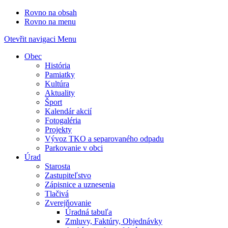
Rovno na obsah
Rovno na menu
Otevřit navigaci
Menu
Obec
História
Pamiatky
Kultúra
Aktuality
Šport
Kalendár akcií
Fotogaléria
Projekty
Vývoz TKO a separovaného odpadu
Parkovanie v obci
Úrad
Starosta
Zastupiteľstvo
Zápisnice a uznesenia
Tlačivá
Zverejňovanie
Úradná tabuľa
Zmluvy, Faktúry, Objednávky