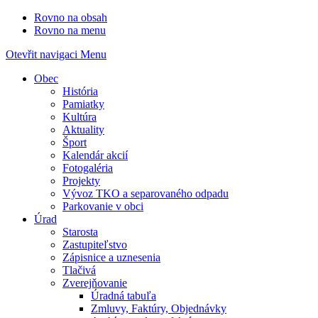
Rovno na obsah
Rovno na menu
Otevřit navigaci
Menu
Obec
História
Pamiatky
Kultúra
Aktuality
Šport
Kalendár akcií
Fotogaléria
Projekty
Vývoz TKO a separovaného odpadu
Parkovanie v obci
Úrad
Starosta
Zastupiteľstvo
Zápisnice a uznesenia
Tlačivá
Zverejňovanie
Úradná tabuľa
Zmluvy, Faktúry, Objednávky