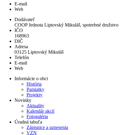
E-mail
Web
Dodávateľ
COOP Jednota Liptovský Mikuláš, spotrebné družstvo
IČO
168963
DIČ
Adresa
03125 Liptovský Mikuláš
Telefón
E-mail
Web
Informácie o obci
História
Pamiatky
Projekty
Novinky
Aktuality
Kalendár akcií
Fotogaléria
Úradná tabuľa
Zápisnice a uznesenia
VZN