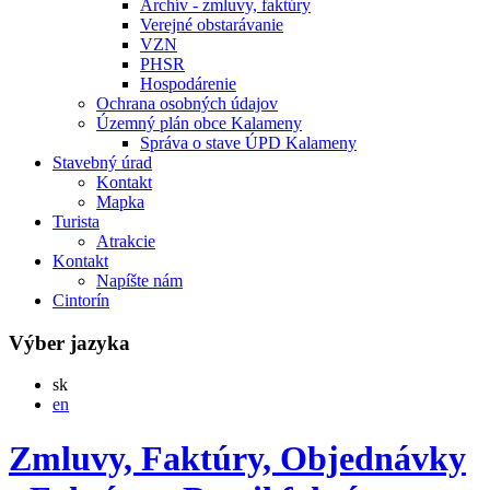
Archív - zmluvy, faktúry
Verejné obstarávanie
VZN
PHSR
Hospodárenie
Ochrana osobných údajov
Územný plán obce Kalameny
Správa o stave ÚPD Kalameny
Stavebný úrad
Kontakt
Mapka
Turista
Atrakcie
Kontakt
Napíšte nám
Cintorín
Výber jazyka
Slovensky
sk
English
en
Zmluvy, Faktúry, Objednávky