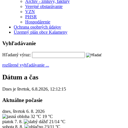
Archív - zmluvy, faktúry
Verejné obstarávanie
VZN
PHSR
Hospodárenie
Ochrana osobných údajov
Územný plán obce Kalameny
Vyhľadávanie
Hľadaný výraz:
rozšírené vyhľadávanie ...
Dátum a čas
Dnes je
štvrtok
,
6.8.2026
,
12:12:15
Aktuálne počasie
dnes, štvrtok 6. 8. 2026
32 °C
19 °C
piatok
7. 8.
21/14 °C
sobota
8. 8.
23/11 °C