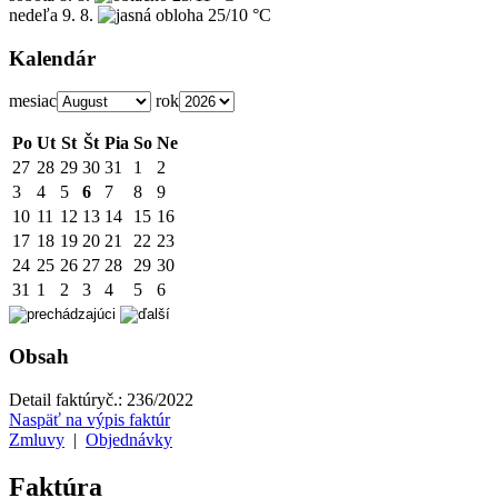
nedeľa
9. 8.
25/10 °C
Kalendár
mesiac
rok
Po
Ut
St
Št
Pia
So
Ne
27
28
29
30
31
1
2
3
4
5
6
7
8
9
10
11
12
13
14
15
16
17
18
19
20
21
22
23
24
25
26
27
28
29
30
31
1
2
3
4
5
6
Obsah
Detail faktúry
č.:
236/2022
Naspäť na výpis faktúr
Zmluvy
|
Objednávky
Faktúra