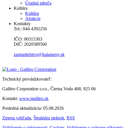
Úradná tabuľa
Kultúra
Kultúra
Atrakcie
Kontakty
Tel.: 044 4392256
IČO: 00315303
DIČ: 2020589560
zastupitelstvo@kalameny.sk
Technický prevádzkovateľ:
Galileo Corporation s.r.o., Čierna Voda 468, 925 06
Kontakt:
www.igalileo.sk
Posledná aktualizácia: 05.08.2026
Zmena vzhľadu
,
Štruktúra stránok
,
RSS
Vyhlásenie o prístupnosti
,
Cookies
,
Vyhlásenie o ochrane súkromia
,