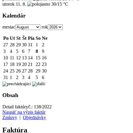
utorok
11. 8.
30/15 °C
Kalendár
mesiac
rok
Po
Ut
St
Št
Pia
So
Ne
27
28
29
30
31
1
2
3
4
5
6
7
8
9
10
11
12
13
14
15
16
17
18
19
20
21
22
23
24
25
26
27
28
29
30
31
1
2
3
4
5
6
Obsah
Detail faktúry
č.:
138/2022
Naspäť na výpis faktúr
Zmluvy
|
Objednávky
Faktúra