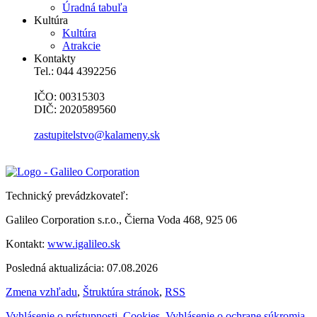
Úradná tabuľa
Kultúra
Kultúra
Atrakcie
Kontakty
Tel.: 044 4392256
IČO: 00315303
DIČ: 2020589560
zastupitelstvo@kalameny.sk
Technický prevádzkovateľ:
Galileo Corporation s.r.o., Čierna Voda 468, 925 06
Kontakt:
www.igalileo.sk
Posledná aktualizácia: 07.08.2026
Zmena vzhľadu
,
Štruktúra stránok
,
RSS
Vyhlásenie o prístupnosti
,
Cookies
,
Vyhlásenie o ochrane súkromia
,