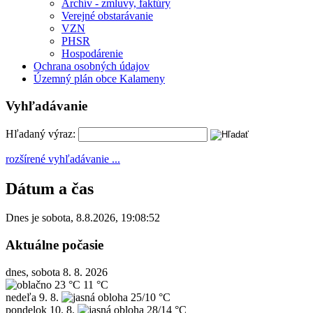
Archív - zmluvy, faktúry
Verejné obstarávanie
VZN
PHSR
Hospodárenie
Ochrana osobných údajov
Územný plán obce Kalameny
Vyhľadávanie
Hľadaný výraz:
rozšírené vyhľadávanie ...
Dátum a čas
Dnes je
sobota
,
8.8.2026
,
19:08:52
Aktuálne počasie
dnes, sobota 8. 8. 2026
23 °C
11 °C
nedeľa
9. 8.
25/10 °C
pondelok
10. 8.
28/14 °C