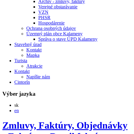
Archív - zmluvy, faktúry
Verejné obstarávanie
VZN
PHSR
Hospodárenie
Ochrana osobných údajov
Územný plán obce Kalameny
Správa o stave ÚPD Kalameny
Stavebný úrad
Kontakt
Mapka
Turista
Atrakcie
Kontakt
Napíšte nám
Cintorín
Výber jazyka
Slovensky
sk
English
en
Zmluvy, Faktúry, Objednávky