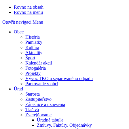
Rovno na obsah
Rovno na menu
Otevřit navigaci
Menu
Obec
História
Pamiatky
Kultúra
Aktuality
Šport
Kalendár akcií
Fotogaléria
Projekty
Vývoz TKO a separovaného odpadu
Parkovanie v obci
Úrad
Starosta
Zastupiteľstvo
Zápisnice a uznesenia
Tlačivá
Zverejňovanie
Úradná tabuľa
Zmluvy, Faktúry, Objednávky