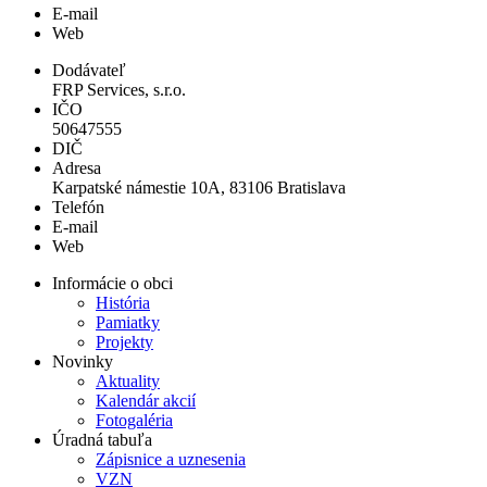
E-mail
Web
Dodávateľ
FRP Services, s.r.o.
IČO
50647555
DIČ
Adresa
Karpatské námestie 10A, 83106 Bratislava
Telefón
E-mail
Web
Informácie o obci
História
Pamiatky
Projekty
Novinky
Aktuality
Kalendár akcií
Fotogaléria
Úradná tabuľa
Zápisnice a uznesenia
VZN