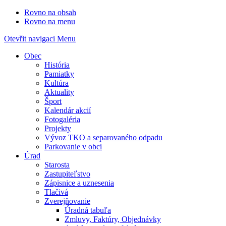
Rovno na obsah
Rovno na menu
Otevřit navigaci
Menu
Obec
História
Pamiatky
Kultúra
Aktuality
Šport
Kalendár akcií
Fotogaléria
Projekty
Vývoz TKO a separovaného odpadu
Parkovanie v obci
Úrad
Starosta
Zastupiteľstvo
Zápisnice a uznesenia
Tlačivá
Zverejňovanie
Úradná tabuľa
Zmluvy, Faktúry, Objednávky