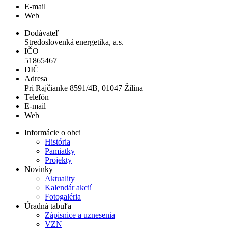
E-mail
Web
Dodávateľ
Stredoslovenká energetika, a.s.
IČO
51865467
DIČ
Adresa
Pri Rajčianke 8591/4B, 01047 Žilina
Telefón
E-mail
Web
Informácie o obci
História
Pamiatky
Projekty
Novinky
Aktuality
Kalendár akcií
Fotogaléria
Úradná tabuľa
Zápisnice a uznesenia
VZN