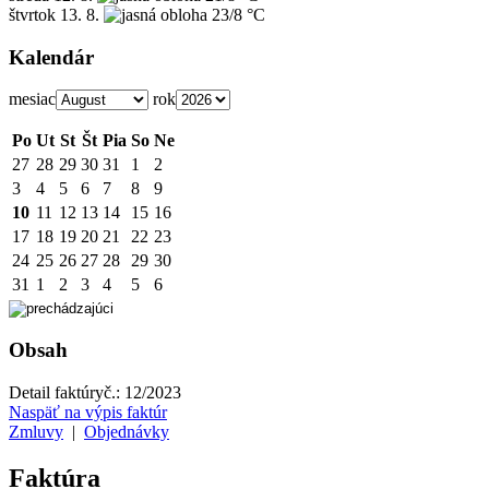
štvrtok
13. 8.
23/8 °C
Kalendár
mesiac
rok
Po
Ut
St
Št
Pia
So
Ne
27
28
29
30
31
1
2
3
4
5
6
7
8
9
10
11
12
13
14
15
16
17
18
19
20
21
22
23
24
25
26
27
28
29
30
31
1
2
3
4
5
6
Obsah
Detail faktúry
č.:
12/2023
Naspäť na výpis faktúr
Zmluvy
|
Objednávky
Faktúra