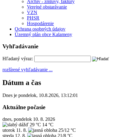
Archív - zmluvy, faktúry
Verejné obstarávanie
VZN
PHSR
Hospodárenie
Ochrana osobných údajov
Územný plán obce Kalameny
Vyhľadávanie
Hľadaný výraz:
rozšírené vyhľadávanie ...
Dátum a čas
Dnes je
pondelok
,
10.8.2026
,
13:12:02
Aktuálne počasie
dnes, pondelok 10. 8. 2026
29 °C
14 °C
utorok
11. 8.
25/12 °C
streda
12. 8.
21/8 °C