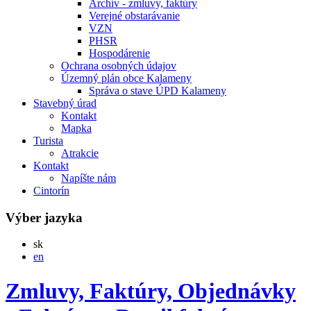
Archív - zmluvy, faktúry
Verejné obstarávanie
VZN
PHSR
Hospodárenie
Ochrana osobných údajov
Územný plán obce Kalameny
Správa o stave ÚPD Kalameny
Stavebný úrad
Kontakt
Mapka
Turista
Atrakcie
Kontakt
Napíšte nám
Cintorín
Výber jazyka
Slovensky
sk
English
en
Zmluvy, Faktúry, Objednávky