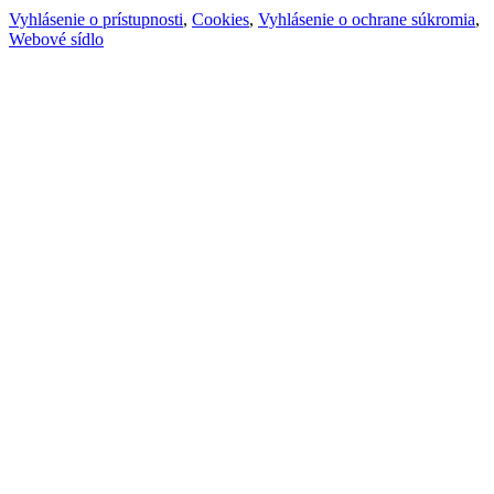
Vyhlásenie o prístupnosti
,
Cookies
,
Vyhlásenie o ochrane súkromia
,
Webové sídlo