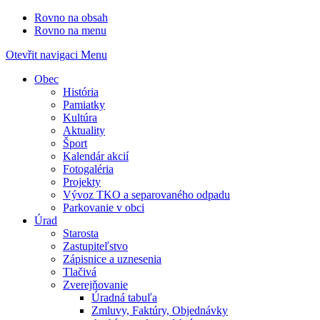
Rovno na obsah
Rovno na menu
Otevřit navigaci
Menu
Obec
História
Pamiatky
Kultúra
Aktuality
Šport
Kalendár akcií
Fotogaléria
Projekty
Vývoz TKO a separovaného odpadu
Parkovanie v obci
Úrad
Starosta
Zastupiteľstvo
Zápisnice a uznesenia
Tlačivá
Zverejňovanie
Úradná tabuľa
Zmluvy, Faktúry, Objednávky