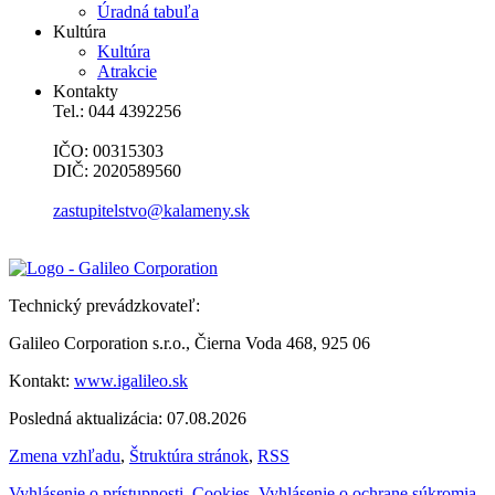
Úradná tabuľa
Kultúra
Kultúra
Atrakcie
Kontakty
Tel.: 044 4392256
IČO: 00315303
DIČ: 2020589560
zastupitelstvo@kalameny.sk
Technický prevádzkovateľ:
Galileo Corporation s.r.o., Čierna Voda 468, 925 06
Kontakt:
www.igalileo.sk
Posledná aktualizácia: 07.08.2026
Zmena vzhľadu
,
Štruktúra stránok
,
RSS
Vyhlásenie o prístupnosti
,
Cookies
,
Vyhlásenie o ochrane súkromia
,