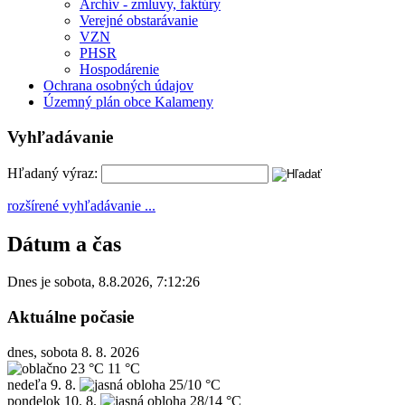
Archív - zmluvy, faktúry
Verejné obstarávanie
VZN
PHSR
Hospodárenie
Ochrana osobných údajov
Územný plán obce Kalameny
Vyhľadávanie
Hľadaný výraz:
rozšírené vyhľadávanie ...
Dátum a čas
Dnes je
sobota
,
8.8.2026
,
7:12:26
Aktuálne počasie
dnes, sobota 8. 8. 2026
23 °C
11 °C
nedeľa
9. 8.
25/10 °C
pondelok
10. 8.
28/14 °C