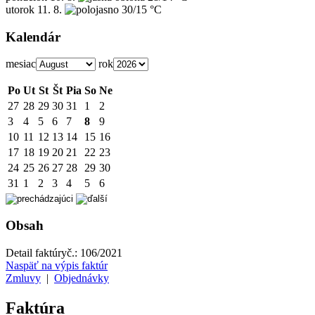
utorok
11. 8.
30/15 °C
Kalendár
mesiac
rok
Po
Ut
St
Št
Pia
So
Ne
27
28
29
30
31
1
2
3
4
5
6
7
8
9
10
11
12
13
14
15
16
17
18
19
20
21
22
23
24
25
26
27
28
29
30
31
1
2
3
4
5
6
Obsah
Detail faktúry
č.:
106/2021
Naspäť na výpis faktúr
Zmluvy
|
Objednávky
Faktúra