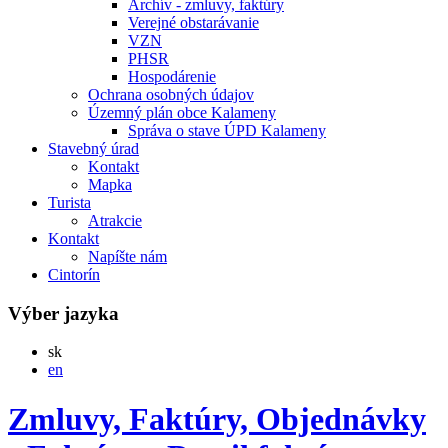
Archív - zmluvy, faktúry
Verejné obstarávanie
VZN
PHSR
Hospodárenie
Ochrana osobných údajov
Územný plán obce Kalameny
Správa o stave ÚPD Kalameny
Stavebný úrad
Kontakt
Mapka
Turista
Atrakcie
Kontakt
Napíšte nám
Cintorín
Výber jazyka
Slovensky
sk
English
en
Zmluvy, Faktúry, Objednávky