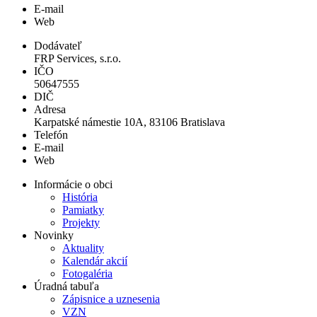
E-mail
Web
Dodávateľ
FRP Services, s.r.o.
IČO
50647555
DIČ
Adresa
Karpatské námestie 10A, 83106 Bratislava
Telefón
E-mail
Web
Informácie o obci
História
Pamiatky
Projekty
Novinky
Aktuality
Kalendár akcií
Fotogaléria
Úradná tabuľa
Zápisnice a uznesenia
VZN