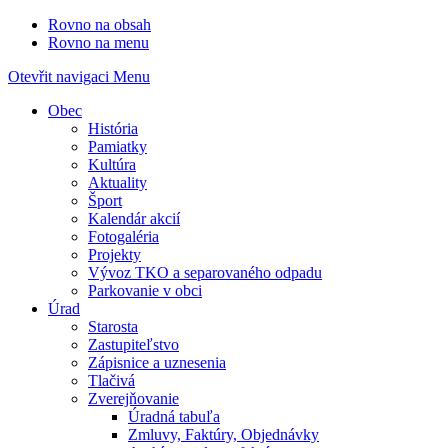
Rovno na obsah
Rovno na menu
Otevřit navigaci
Menu
Obec
História
Pamiatky
Kultúra
Aktuality
Šport
Kalendár akcií
Fotogaléria
Projekty
Vývoz TKO a separovaného odpadu
Parkovanie v obci
Úrad
Starosta
Zastupiteľstvo
Zápisnice a uznesenia
Tlačivá
Zverejňovanie
Úradná tabuľa
Zmluvy, Faktúry, Objednávky