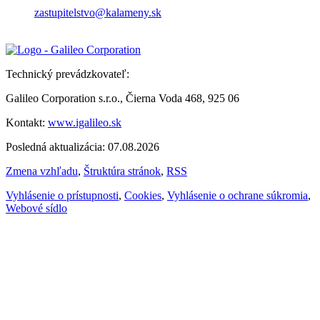
zastupitelstvo@kalameny.sk
Technický prevádzkovateľ:
Galileo Corporation s.r.o., Čierna Voda 468, 925 06
Kontakt:
www.igalileo.sk
Posledná aktualizácia: 07.08.2026
Zmena vzhľadu
,
Štruktúra stránok
,
RSS
Vyhlásenie o prístupnosti
,
Cookies
,
Vyhlásenie o ochrane súkromia
,
Webové sídlo