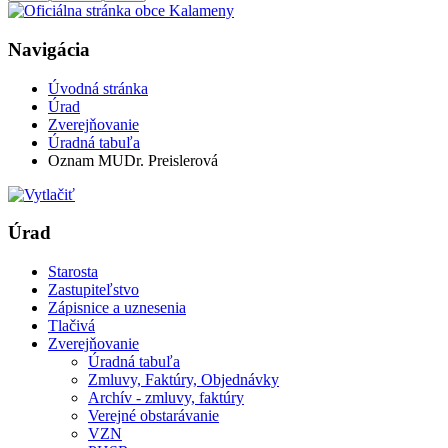
Navigácia
Úvodná stránka
Úrad
Zverejňovanie
Úradná tabuľa
Oznam MUDr. Preislerová
Úrad
Starosta
Zastupiteľstvo
Zápisnice a uznesenia
Tlačivá
Zverejňovanie
Úradná tabuľa
Zmluvy, Faktúry, Objednávky
Archív - zmluvy, faktúry
Verejné obstarávanie
VZN