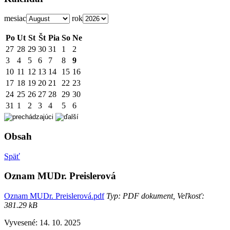
mesiac
rok
Po
Ut
St
Št
Pia
So
Ne
27
28
29
30
31
1
2
3
4
5
6
7
8
9
10
11
12
13
14
15
16
17
18
19
20
21
22
23
24
25
26
27
28
29
30
31
1
2
3
4
5
6
Obsah
Späť
Oznam MUDr. Preislerová
Oznam MUDr. Preislerová.pdf
Typ: PDF dokument, Veľkosť:
381.29 kB
Vyvesené: 14. 10. 2025