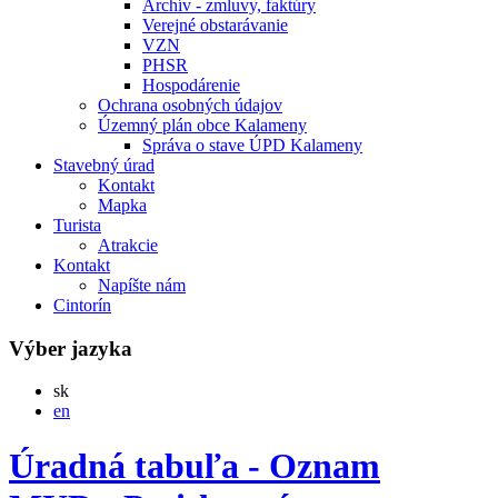
Archív - zmluvy, faktúry
Verejné obstarávanie
VZN
PHSR
Hospodárenie
Ochrana osobných údajov
Územný plán obce Kalameny
Správa o stave ÚPD Kalameny
Stavebný úrad
Kontakt
Mapka
Turista
Atrakcie
Kontakt
Napíšte nám
Cintorín
Výber jazyka
Slovensky
sk
English
en
Úradná tabuľa - Oznam